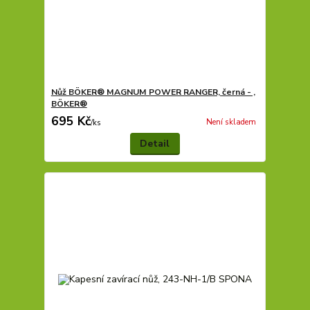
Nůž BÖKER® MAGNUM POWER RANGER, černá - ,
BÖKER®
695 Kč
Není skladem
/
ks
Detail