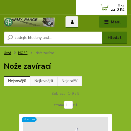
0
ks
za
0 Kč
Menu
Hledat
Úvod
NOŽE
Nože zavírací
Nože zavírací
Nejnovější
Nejlevnější
Nejdražší
Zobrazuji 1-9 z 9
strana
z 1
Novinka