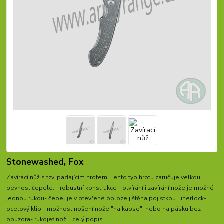
Stonewashed, Fox
Zavírací nůž s tzv. padajícím hrotem. Tento typ hrotu zaručuje velkou
pevnost čepele. - robustní konstrukce - otvírání i zavírání nože je možné
jednou rukou- čepel je v otevřené poloze jištěna pojistkou Linerlock-
ocelový klip - možnost nošení nože "na kapse", nebo na pásku bez
pouzdra- rukojeť nož...
celý popis