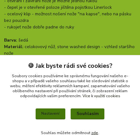
- otvírání i zavírání nože je možné jednou rukou
- čepel je v otevřené poloze jištěna pojistkou Linerlock
- ocelový klip - možnost nošení nože "na kapse", nebo na pásku
bez pouzdra
- rukojeť nože dobře padne do ruky
Barva:
šedá
Materiál:
celokovový nůž, stone washed design - vzhled staršího
nože
Rozměry:
celková délka: 19,5 cm, délka čepele: 8 cm
🍪 Jak byste rádi své cookies?
Soubory cookies používáme ke správnému fungování našeho e-
shopu a v případě vašeho souhlasu také ke sledování statistik o
Zboží zařazeno v kategoriích
webu, měření efektivity reklamních kampaní, zapamatování vašeho
oblíbeného nastavení při používání stránek, či zobrazení reklam
NOŽE
odpovídajících vašim preferencím.
Více k využití cookies
Nože zavírací
Souhlasím
Nastavení
Souhlas můžete odmítnout
zde
.
Vytvořeno na
Eshop-rychle.cz