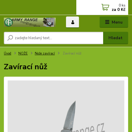
0
ks
za
0 Kč
Menu
Hledat
Úvod
NOŽE
Nože zavírací
Zavírací nůž
Zavírací nůž