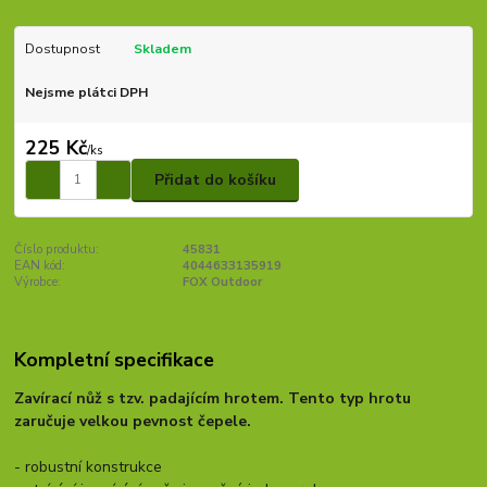
Dostupnost
Skladem
Nejsme plátci DPH
225 Kč
/
ks
Přidat do košíku
Číslo produktu:
45831
EAN kód:
4044633135919
Výrobce:
FOX Outdoor
Kompletní specifikace
Zavírací nůž s tzv. padajícím hrotem. Tento typ hrotu
zaručuje velkou pevnost čepele.
- robustní konstrukce