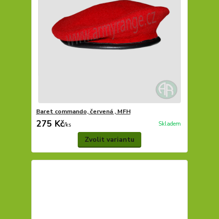
Baret commando, červená , MFH
275 Kč
Skladem
/
ks
Zvolit variantu