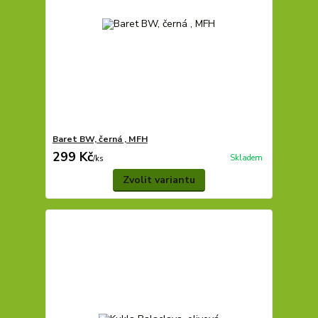
Baret BW, černá , MFH
299 Kč
Skladem
/
ks
Zvolit variantu