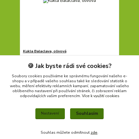
Kukla Balaclava, olivová
125 Kč
109 Kč
Není skladem
/
ks
🍪 Jak byste rádi své cookies?
Detail
Soubory cookies používáme ke správnému fungování našeho e-
shopu a v případě vašeho souhlasu také ke sledování statistik o
webu, měření efektivity reklamních kampaní, zapamatování vašeho
oblíbeného nastavení při používání stránek, či zobrazení reklam
strana
z 1
odpovídajících vašim preferencím.
Více k využití cookies
Souhlasím
Nastavení
Souhlas můžete odmítnout
zde
.
Vytvořeno na
Eshop-rychle.cz