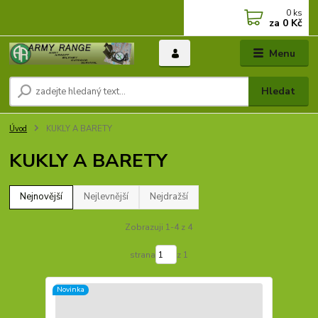
0
ks
za
0 Kč
Menu
Hledat
Úvod
KUKLY A BARETY
KUKLY A BARETY
Nejnovější
Nejlevnější
Nejdražší
Zobrazuji 1-4 z 4
strana
z 1
Novinka