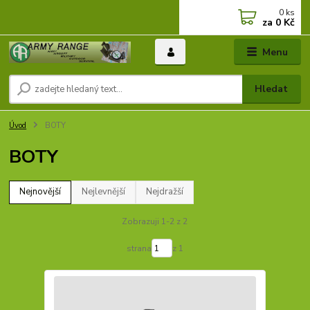
0
ks
za
0 Kč
Menu
Hledat
Úvod
BOTY
BOTY
Nejnovější
Nejlevnější
Nejdražší
Zobrazuji 1-2 z 2
strana
z 1