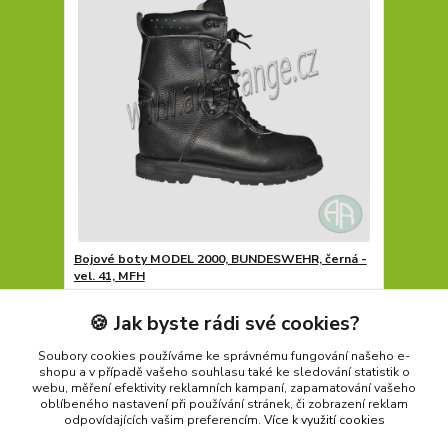
Bojové boty MODEL 2000, BUNDESWEHR, černá -
vel. 41, MFH
1 790 Kč
1 590 Kč
Skladem
/
ks
🍪 Jak byste rádi své cookies?
Přidat do košíku
Soubory cookies používáme ke správnému fungování našeho e-
shopu a v případě vašeho souhlasu také ke sledování statistik o
webu, měření efektivity reklamních kampaní, zapamatování vašeho
oblíbeného nastavení při používání stránek, či zobrazení reklam
strana
z 1
odpovídajících vašim preferencím.
Více k využití cookies