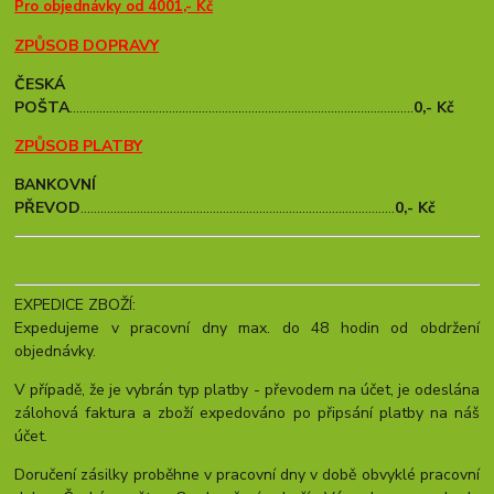
Pro objednávky od 4001,- Kč
ZPŮSOB DOPRAVY
ČESKÁ
POŠTA
........................................................................................................
0,- Kč
ZPŮSOB PLATBY
BANKOVNÍ
PŘEVOD
...............................................................................................
0,- Kč
EXPEDICE ZBOŽÍ:
Expedujeme v pracovní dny max. do 48 hodin od obdržení
objednávky.
V případě, že je vybrán typ platby - převodem na účet, je odeslána
zálohová faktura a zboží expedováno po připsání platby na náš
účet.
Doručení zásilky proběhne v pracovní dny v době obvyklé pracovní