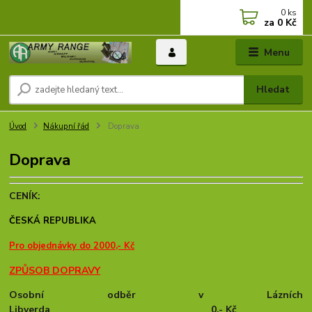
0
ks
za
0 Kč
Menu
Hledat
Úvod
Nákupní řád
Doprava
Doprava
CENÍK:
ČESKÁ REPUBLIKA
Pro objednávky do 2000,- Kč
ZPŮSOB DOPRAVY
Osobní odběr v Lázních
Libverda
.............................................................................
0,- Kč