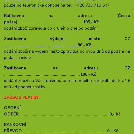
pouze po telefonické dohodě
na tel.: +420 733 719 547
Balíkovna na adresu (Česká
pošta)
.........................................................................
105
,- Kč
dodání zboží zpravidla do druhého dne od podání
Zásilkovna výdejní místo CZ
..................................................................................
86,- Kč
dodání zboží na výdejní místo zpravidla do dvou dnů od podání na
podacím místě
Zásilkovna na adresu CZ
.....................................................................................
108,- Kč
dodání zboží na Vámi určenou adresu probíhá zpravidla do 3 až 8
dnů od podání zásilky
ZPŮSOB PLATBY
OSOBNÍ
ODBĚR
.....................................................................................................
0,- Kč
BANKOVNÍ
PŘEVOD
...............................................................................................
0,- Kč