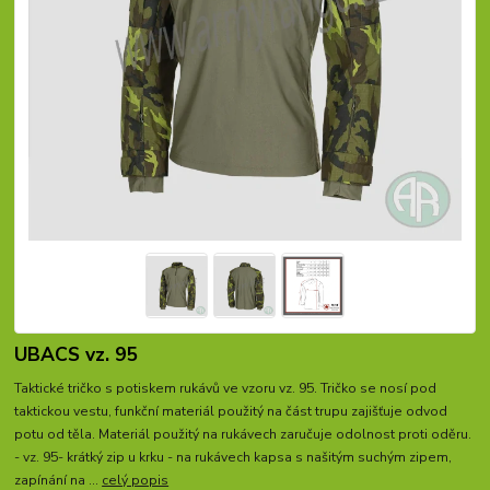
UBACS vz. 95
Taktické tričko s potiskem rukávů ve vzoru vz. 95. Tričko se nosí pod
taktickou vestu, funkční materiál použitý na část trupu zajišťuje odvod
potu od těla. Materiál použitý na rukávech zaručuje odolnost proti oděru.
- vz. 95- krátký zip u krku - na rukávech kapsa s našitým suchým zipem,
zapínání na ...
celý popis