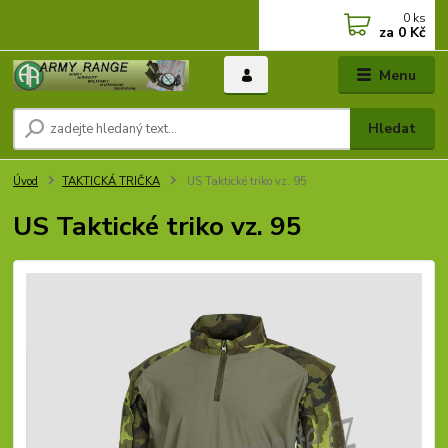
0
ks
za
0 Kč
Menu
Hledat
Úvod
TAKTICKÁ TRIČKA
US Taktické triko vz. 95
US Taktické triko vz. 95