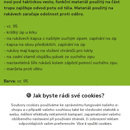
nosí pod taktickou vestu, funkční materiál použitý na část
trupu zajišťuje odvod potu od těla. Materiál použitý na
rukávech zaručuje odolnost proti oděru.
- vz. 95
- krátký zip u krku
- na rukávech kapsa s našitým suchým zipem, zapínání na zip
- kapsa na obou předloktích, zapínání na zip
- rukávy mají kapsy na vložení chráničů pro lokty
- na zadní starně stojáčku pásek ze suchého zipu
- nastavitelná šíře rukávů kolem zápěstí pomocí suchého zipu
- manžeta proti větru
Barva:
vz. 95
Materiál:
tělo: 100 % bavlna, límec, ramena a rukávy - 65%
bavlna + 35% polyester
🍪 Jak byste rádi své cookies?
Rozměry:
Soubory cookies používáme ke správnému fungování našeho e-
shopu a v případě vašeho souhlasu také ke sledování statistik o
webu, měření efektivity reklamních kampaní, zapamatování vašeho
oblíbeného nastavení při používání stránek, či zobrazení reklam
Zboží zařazeno v kategoriích
odpovídajících vašim preferencím.
Více k využití cookies