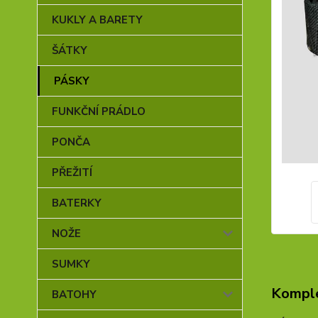
KUKLY A BARETY
ŠÁTKY
PÁSKY
FUNKČNÍ PRÁDLO
PONČA
PŘEŽITÍ
BATERKY
NOŽE
SUMKY
Komple
BATOHY