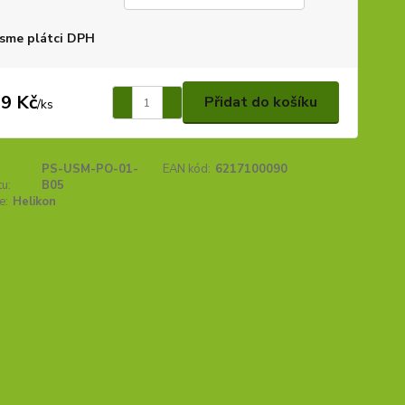
sme plátci DPH
9 Kč
Přidat do košíku
/
ks
PS-USM-PO-01-
EAN kód:
6217100090
u:
B05
e:
Helikon