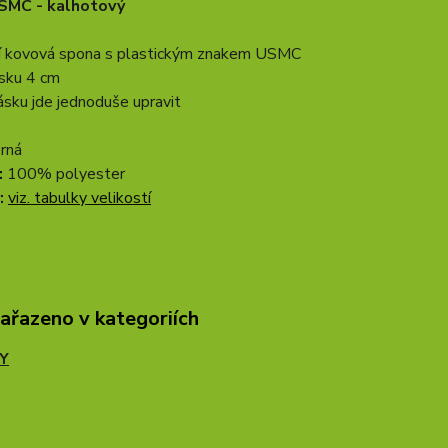
SMC - kalhotový
ní kovová spona s plastickým znakem USMC
ásku 4 cm
ásku jde jednoduše upravit
rná
:
100% polyester
:
viz. tabulky velikostí
zařazeno v kategoriích
Y