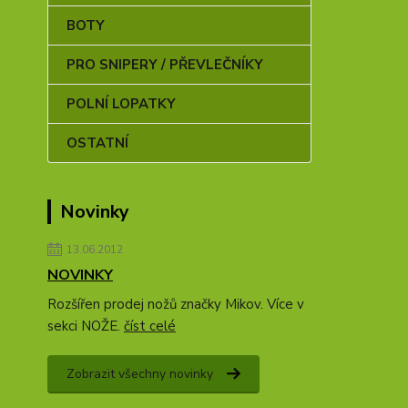
BOTY
PRO SNIPERY / PŘEVLEČNÍKY
POLNÍ LOPATKY
OSTATNÍ
Novinky
13.06.2012
NOVINKY
Rozšířen prodej nožů značky Mikov. Více v
sekci NOŽE.
číst celé
Zobrazit všechny novinky