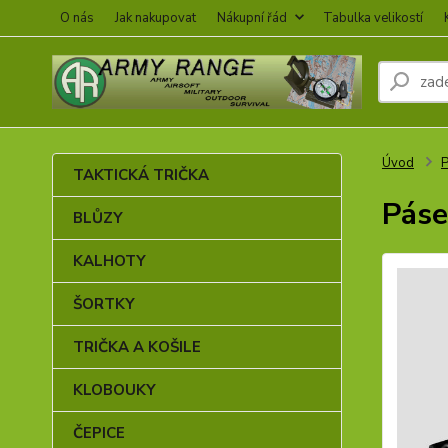
O nás
Jak nakupovat
Nákupní řád
Tabulka velikostí
Úvod
TAKTICKÁ TRIČKA
Páse
BLŮZY
KALHOTY
ŠORTKY
TRIČKA A KOŠILE
KLOBOUKY
ČEPICE