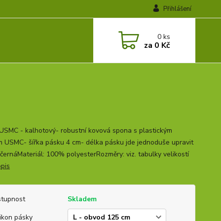
Přihlášení
0
ks
za
0 Kč
USMC - kalhotový- robustní kovová spona s plastickým
 USMC- šířka pásku 4 cm- délka pásku jde jednoduše upravit
 černáMateriál: 100% polyesterRozměry: viz. tabulky velikostí
opis
tupnost
Skladem
ikon pásky