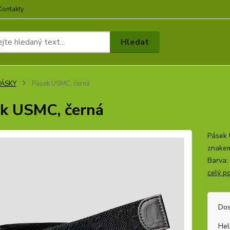
Kontakty
Hledat
PÁSKY
Pásek USMC, černá
k USMC, černá
Pásek 
znakem
Barva:
celý p
Dos
Hel