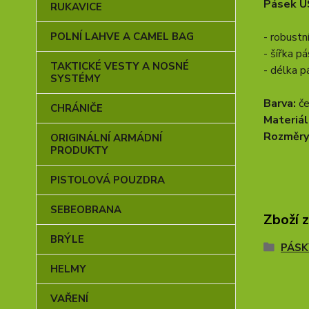
Pásek U
RUKAVICE
- robust
POLNÍ LAHVE A CAMEL BAG
- šířka p
TAKTICKÉ VESTY A NOSNÉ
- délka p
SYSTÉMY
Barva:
če
CHRÁNIČE
Materiál
Rozměry
ORIGINÁLNÍ ARMÁDNÍ
PRODUKTY
PISTOLOVÁ POUZDRA
SEBEOBRANA
Zboží 
BRÝLE
PÁSK
HELMY
VAŘENÍ