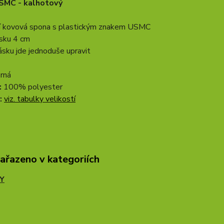
SMC - kalhotový
ní kovová spona s plastickým znakem USMC
ásku 4 cm
ásku jde jednoduše upravit
rná
:
100% polyester
:
viz. tabulky velikostí
zařazeno v kategoriích
Y