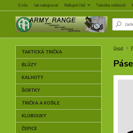
O nás
Jak nakupovat
Nákupní řád
Tabulka velikostí
Úvod
TAKTICKÁ TRIČKA
Páse
BLŮZY
KALHOTY
ŠORTKY
TRIČKA A KOŠILE
KLOBOUKY
ČEPICE