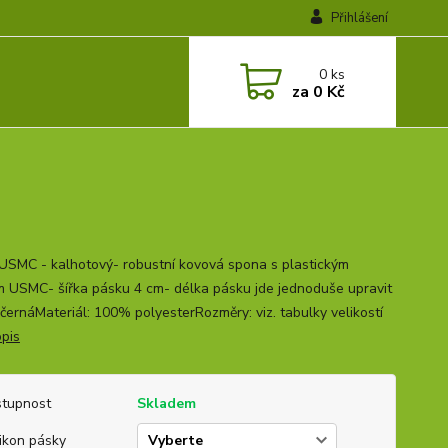
Přihlášení
0
ks
za
0 Kč
USMC - kalhotový- robustní kovová spona s plastickým
 USMC- šířka pásku 4 cm- délka pásku jde jednoduše upravit
 černáMateriál: 100% polyesterRozměry: viz. tabulky velikostí
opis
tupnost
Skladem
ikon pásky