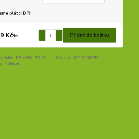
sme plátci DPH
9 Kč
Přidat do košíku
/
ks
roduktu:
PS-USM-PO-01
EAN kód:
6217100090
e:
Helikon