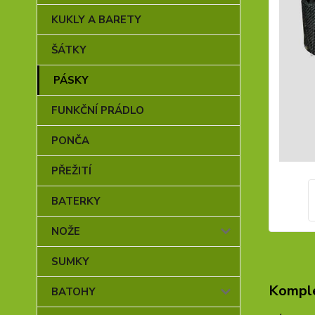
KUKLY A BARETY
ŠÁTKY
PÁSKY
FUNKČNÍ PRÁDLO
PONČA
PŘEŽITÍ
BATERKY
NOŽE
SUMKY
Komple
BATOHY