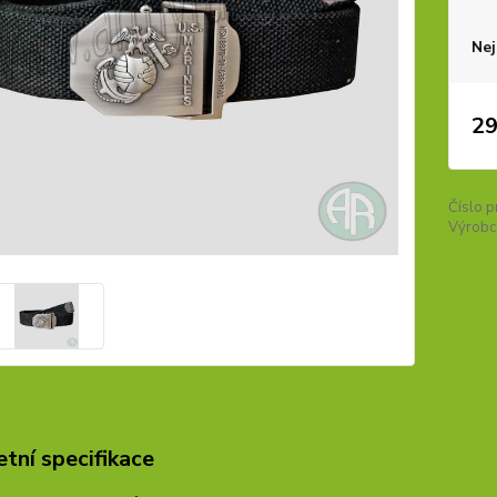
Nej
29
Číslo p
Výrobc
tní specifikace