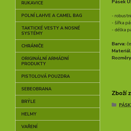
Pásek U
RUKAVICE
- robust
POLNÍ LAHVE A CAMEL BAG
- šířka p
TAKTICKÉ VESTY A NOSNÉ
- délka p
SYSTÉMY
Barva:
če
CHRÁNIČE
Materiál
Rozměry
ORIGINÁLNÍ ARMÁDNÍ
PRODUKTY
PISTOLOVÁ POUZDRA
SEBEOBRANA
Zboží 
BRÝLE
PÁSK
HELMY
VAŘENÍ