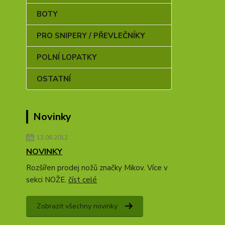
BOTY
PRO SNIPERY / PŘEVLEČNÍKY
POLNÍ LOPATKY
OSTATNÍ
Novinky
13.06.2012
NOVINKY
Rozšířen prodej nožů značky Mikov. Více v
sekci NOŽE.
číst celé
Zobrazit všechny novinky