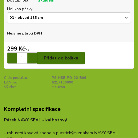
Dostupnost
Skladem
Helikon pásky
Nejsme plátci DPH
299 Kč
/
ks
Přidat do košíku
Číslo produktu:
PS-NSE-PO-02-B06
EAN kód:
6217100090
Výrobce:
Helikon
Kompletní specifikace
Pásek NAVY SEAL - kalhotový
- robustní kovová spona s plastickým znakem NAVY SEAL