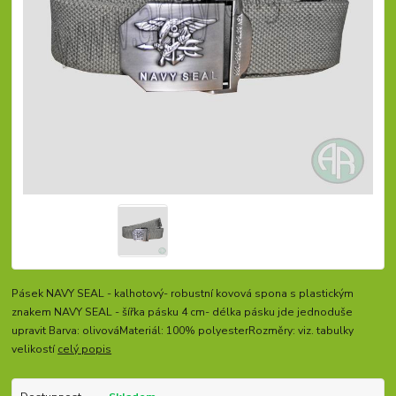
Pásek NAVY SEAL - kalhotový- robustní kovová spona s plastickým
znakem NAVY SEAL - šířka pásku 4 cm- délka pásku jde jednoduše
upravit Barva: olivováMateriál: 100% polyesterRozměry: viz. tabulky
velikostí
celý popis