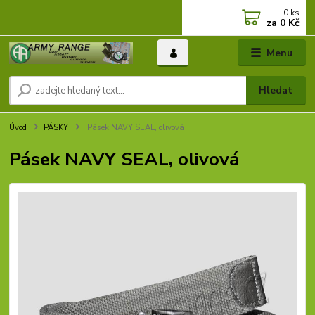
0
ks
za
0 Kč
Menu
Hledat
Úvod
PÁSKY
Pásek NAVY SEAL, olivová
Pásek NAVY SEAL, olivová