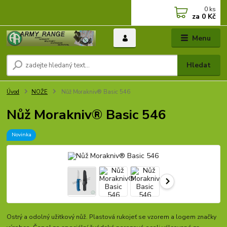
0
ks
za
0 Kč
Menu
Hledat
Úvod
NOŽE
Nůž Morakniv® Basic 546
Nůž Morakniv® Basic 546
Novinka
Ostrý a odolný užitkový nůž. Plastová rukojeť se vzorem a logem značky