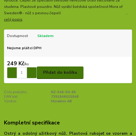
výrobce. Čepel ze speciální švédské nerezové oceli válcované za
studena. Plastové pouzdro. Nůž vyrábí švédská společnost Mora of
Sweden®.- nůž s pevnou čepelí ...
celý popis
Dostupnost
Skladem
Nejsme plátci DPH
249 Kč
/
ks
Přidat do košíku
Číslo produktu:
NZ-546-SS-65
EAN kód:
7391846015048
Výrobce:
Morakniv AB
Kompletní specifikace
Ostrý a odolný užitkový nůž. Plastová rukojeť se vzorem a