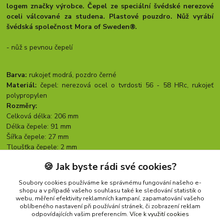
logem značky výrobce. Čepel ze speciální švédské nerezové
oceli válcované za studena. Plastové pouzdro. Nůž vyrábí
švédská společnost Mora of Sweden®.
- nůž s pevnou čepelí
Barva:
rukojeť modrá, pozdro černé
Materiál:
čepel: nerezová ocel o tvrdosti 56 - 58 HRc, rukojeť
polypropylen
Rozměry:
Celková délka: 206 mm
Délka čepele: 91 mm
Šířka čepele: 27 mm
Tloušťka čepele: 2 mm
Hmotnost výrobku: 126 g
🍪 Jak byste rádi své cookies?
Soubory cookies používáme ke správnému fungování našeho e-
shopu a v případě vašeho souhlasu také ke sledování statistik o
Zboží zařazeno v kategoriích
webu, měření efektivity reklamních kampaní, zapamatování vašeho
oblíbeného nastavení při používání stránek, či zobrazení reklam
NOŽE
odpovídajících vašim preferencím.
Více k využití cookies