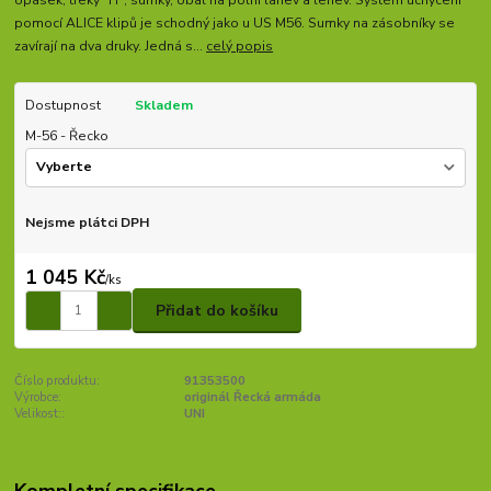
pomocí ALICE klipů je schodný jako u US M56. Sumky na zásobníky se
zavírají na dva druky. Jedná s...
celý popis
Dostupnost
Skladem
M-56 - Řecko
Nejsme plátci DPH
1 045 Kč
/
ks
Přidat do košíku
Číslo produktu:
91353500
Výrobce:
originál Řecká armáda
Velikost::
UNI