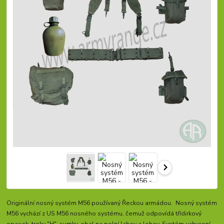
Originální nosný systém M56 používaný Řeckou armádou. Nosný systém
M56 vychází z US M56 nosného systému, čemuž odpovídá třídirkový
opasek, treky "H", sumky, obal na polní lahev a lehev. Systém uchycení