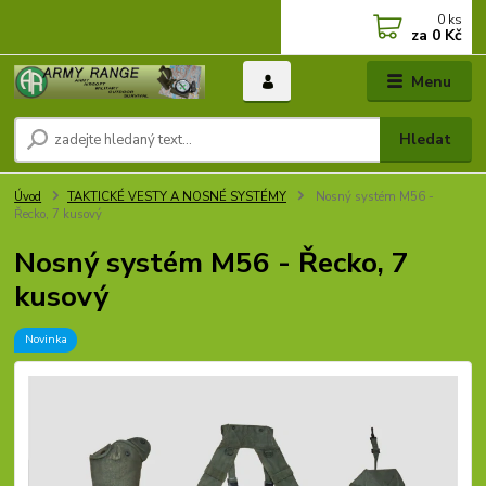
0
ks
za
0 Kč
Menu
Hledat
Úvod
TAKTICKÉ VESTY A NOSNÉ SYSTÉMY
Nosný systém M56 -
Řecko, 7 kusový
Nosný systém M56 - Řecko, 7
kusový
Novinka