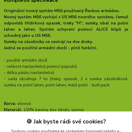
Kompletní specifikace
Originální nosný systém M56 používaný Řeckou armádou.
Nosný systém M56 vychází z US M56 nosného systému, čemuž
odpovídá třídirkový opasek, treky "H", sumky, obal na polní
lahev a lehev. Systém uchycení pomocí ALICE klipů je
schodný jako u US M56.
Sumky na zásobníky se zavírají na dva druky.
Jedná se použité armádní zboží - plně funkční.
- použité armádní zboží
- velikost nastavitelná pomocí popruhů
- délka pásku nastavitelná
- sada obsahuje 7 ks (treky, opasek, 2 x sumka zásobníková,
sumka na polní lahev, polní lahev, malá polní - butt pack
Barva:
olivová
Materiál:
100% bavlna, kov (druky, spony)
Rozměry:
UNI
🍪 Jak byste rádi své cookies?
Soubory cookies používáme ke správnému fungování našeho e-