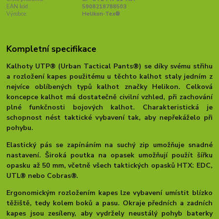
EAN kód:
5908218788503
Výrobce:
Helikon-Tex®
Kompletní specifikace
Kalhoty UTP® (Urban Tactical Pants®) se díky svému střihu
a rozložení kapes použitému u těchto kalhot staly jedním z
nejvíce oblíbených typů kalhot značky Helikon. Celková
koncepce kalhot má dostatečně civilní vzhled, při zachování
plné funkčnosti bojových kalhot. Charakteristická je
schopnost nést
taktické vybavení tak, aby nepřekáželo při
pohybu.
Elastický pás se zapínáním na suchý zip umožňuje snadné
nastavení. Široká poutka na opasek umožňují použít šířku
opasku až 50 mm, včetně všech taktických opasků HTX: EDC,
UTL® nebo Cobras®.
Ergonomickým rozložením kapes lze vybavení umístit blízko
těžiště, tedy kolem boků a pasu. Okraje předních a zadních
kapes jsou zesíleny, aby vydržely neustálý pohyb baterky