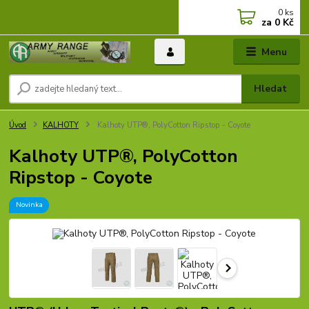
0
ks
za
0 Kč
Menu
Hledat
Úvod
KALHOTY
Kalhoty UTP®, PolyCotton Ripstop - Coyote
Kalhoty UTP®, PolyCotton
Ripstop - Coyote
Novinka