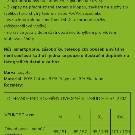
- 2 nákladní kapsy na stehnech, zapínání na YKK zip
- 2 kapsy na přední straně stehen s klopou, zavírání na suchý zip
(velikost pro chytrý telefon, nebo AR/AK zásobníku
- v
yztužená kolena s možností vložit ochranné vložky
(nízkoprofilové vložky)
- nohavice jsou v dolní části opatřeny tunýlkem pro vložení
stahovací šňůry
Nůž, smartphone, zásobníky, telekopický obušek a svítilna
není součástí kalhot, jedná se pouze o ilustrační doplněk na
fatografiích detailu kalhot.
Barva:
coyote
Materiál:
60% Cotton, 37% Polyester, 3% Elastane
Rozměry:
TOLERANCE PRO ROZMĚRY UVEDENÉ V TABULCE JE +/- 2 CM.
VELIKOST v cm
M
L
XL
XXL
Obvod pasu - volně /
83 / 91
89 / 97
95 / 103
101 / 109