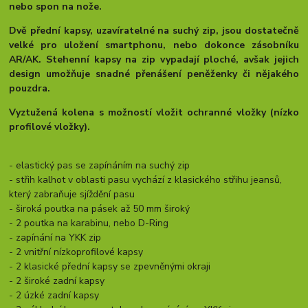
nebo spon na nože.
Dvě přední kapsy, uzavíratelné na suchý zip, jsou dostatečně
velké pro uložení smartphonu, nebo dokonce zásobníku
AR/AK. Stehenní kapsy na zip vypadají ploché, avšak jejich
design umožňuje snadné přenášení peněženky či nějakého
pouzdra.
Vyztužená kolena s možností vložit ochranné vložky (nízko
profilové vložky).
- elastický pas se zapínáním na suchý zip
- střih kalhot v oblasti pasu vychází z klasického střihu jeansů,
který zabraňuje sjíždění pasu
- široká poutka na pásek až 50 mm široký
- 2 poutka na karabinu, nebo D-Ring
- zapínání na YKK zip
- 2 vnitřní nízkoprofilové kapsy
- 2 klasické přední kapsy se zpevněnými okraji
- 2 široké zadní kapsy
- 2 úzké zadní kapsy