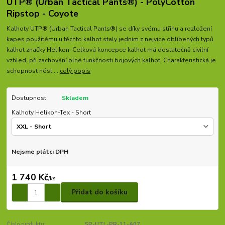
UTP® (Urban Tactical Pants®) - PolyCotton
Ripstop - Coyote
Kalhoty UTP® (Urban Tactical Pants®) se díky svému střihu a rozložení
kapes použitému u těchto kalhot staly jedním z nejvíce oblíbených typů
kalhot značky Helikon. Celková koncepce kalhot má dostatečně civilní
vzhled, při zachování plné funkčnosti bojových kalhot. Charakteristická je
schopnost nést ...
celý popis
Dostupnost
Skladem
Kalhoty Helikon-Tex - Short
Nejsme plátci DPH
1 740 Kč
/
ks
Přidat do košíku
Číslo produktu:
SP-UTL-PR-11-A07