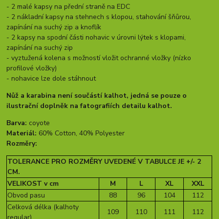
- 2 malé kapsy na přední straně na EDC
- 2 nákladní kapsy na stehnech s klopou, stahování šňůrou,
zapínání na suchý zip a knoflík
- 2 kapsy na spodní části nohavic v úrovni lýtek s klopami,
zapínání na suchý zip
- v
yztužená kolena s možností vložit ochranné vložky (nízko
profilové vložky)
- nohavice lze dole stáhnout
Nůž a karabina není součástí kalhot, jedná se pouze o
ilustrační doplněk na fatografiích detailu kalhot.
Barva:
coyote
Materiál:
60% Cotton, 40% Polyester
Rozměry:
TOLERANCE PRO ROZMĚRY UVEDENÉ V TABULCE JE +/- 2
CM.
VELIKOST v cm
M
L
XL
XXL
Obvod pasu
88
96
104
112
Celková délka (kalhoty
109
110
111
112
regular)