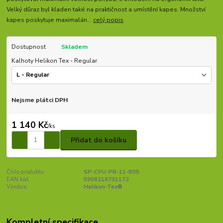
Velký důraz byl kladen také na praktičnost a umístění kapes. Množství
kapes poskytuje maximalán...
celý popis
Dostupnost
Skladem
Kalhoty Helikon Tex - Regular
Nejsme plátci DPH
1 140 Kč
/
ks
Přidat do košíku
Číslo produktu:
SP-CPU-PR-11-B05
EAN kód:
5908218731172
Výrobce:
Helikon-Tex®
Kompletní specifikace