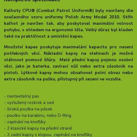
Kalhoty CPU® (Combat Patrol Uniform®) byly navrženy dle
současného vzoru uniformy Polish Army Model 2010. Střih
kalhot je navržen tak, aby poskytoval maximální volnost
pohybu, s ohledem na ergonomii těla. Velký důraz byl kladen
také na praktičnost a umístění kapes.
Množství kapes poskytuje maximalání kapacitu pro nesení
potřebných věcí. Nákladní kapsy na stehnech je možné
stáhnout pomocé šňůry. Malé přední kapsy pojmou osobní
věci, jako je baterka, zavírací nůž nebo extra zásobník na
pistoli. Lýtkové kapsy mohou obsahovat polní obvaz nebo
extra zásobník na pušku, přístupný při sezení ve vozidle.
- nastavitelný pas
- vyztužený rozkrok a sed
- široká poutka na pásek
- poutko na karabinu, nebo D-Ring
- zapínání na knoflíky
- 2 klasické kapsy na přední straně
- 2 zadní kapsy s klopou, zapínání na knoflíky