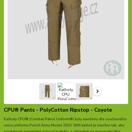
CPU® Pants - PolyCotton Ripstop - Coyote
Kalhoty CPU® (Combat Patrol Uniform®) byly navrženy dle současného
vzoru uniformy Polish Army Model 2010. Střih kalhot je navržen tak, aby
poskytoval maximální volnost pohybu, s ohledem na ergonomii těla.