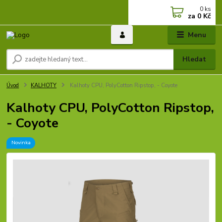
0
ks
za
0 Kč
Menu
Hledat
Úvod
KALHOTY
Kalhoty CPU, PolyCotton Ripstop, - Coyote
Kalhoty CPU, PolyCotton Ripstop,
- Coyote
Novinka