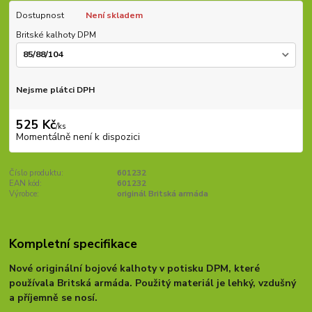
Dostupnost
Není skladem
Britské kalhoty DPM
Nejsme plátci DPH
525 Kč
/
ks
Momentálně není k dispozici
Číslo produktu:
601232
EAN kód:
601232
Výrobce:
originál Britská armáda
Kompletní specifikace
Nové originální bojové kalhoty v potisku DPM, které
používala Britská armáda. Použitý materiál je lehký, vzdušný
a příjemně se nosí.