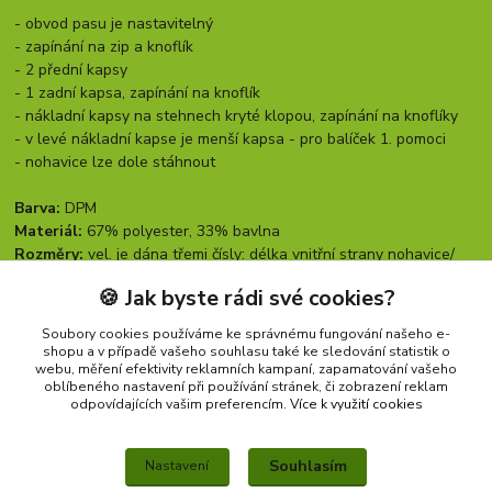
- obvod pasu je nastavitelný
- zapínání na zip a knoflík
- 2 přední kapsy
- 1 zadní kapsa, zapínání na knoflík
- nákladní kapsy na stehnech kryté klopou, zapínání na knoflíky
- v levé nákladní kapse je menší kapsa - pro balíček 1. pomoci
- nohavice lze dole stáhnout
Barva:
DPM
Materiál:
67% polyester, 33% bavlna
Rozměry:
vel. je dána třemi čísly: délka vnitřní strany nohavice/
obvod pasu v cm / obvod sedu (přes boky) v cm
🍪 Jak byste rádi své cookies?
Soubory cookies používáme ke správnému fungování našeho e-
shopu a v případě vašeho souhlasu také ke sledování statistik o
Zboží zařazeno v kategoriích
webu, měření efektivity reklamních kampaní, zapamatování vašeho
oblíbeného nastavení při používání stránek, či zobrazení reklam
KALHOTY
odpovídajících vašim preferencím.
Více k využití cookies
ORIGINÁLNÍ ARMÁDNÍ PRODUKTY
Souhlasím
Nastavení