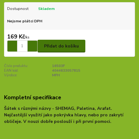
Dostupnost
Skladem
Nejsme plátci DPH
169 Kč
/
ks
Přidat do košíku
Číslo produktu:
16503F
EAN kód:
4044633057815
Výrobce:
MFH
Kompletní specifikace
Šátek s různými názvy - SHEMAG, Paletina, Arafat.
Nejčastější využití jako pokrývka hlavy, nebo pro zakrytí
obličeje. V nouzi dobře poslouží i při první pomoci.