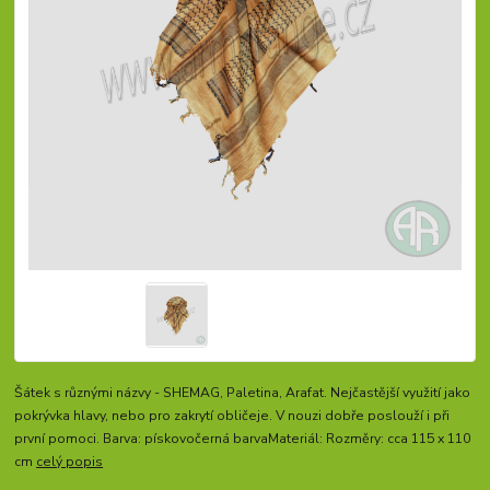
Šátek s různými názvy - SHEMAG, Paletina, Arafat. Nejčastější využití jako
pokrývka hlavy, nebo pro zakrytí obličeje. V nouzi dobře poslouží i při
první pomoci. Barva: pískovočerná barvaMateriál: Rozměry: cca 115 x 110
cm
celý popis