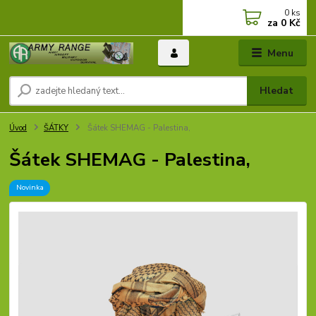
0
ks
za
0 Kč
Menu
Hledat
Úvod
ŠÁTKY
Šátek SHEMAG - Palestina,
Šátek SHEMAG - Palestina,
Novinka