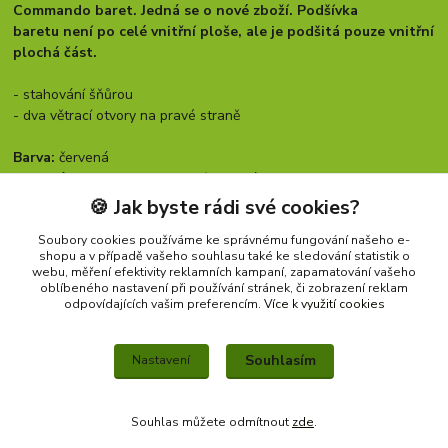
Commando baret. Jedná se o nové zboží. Podšívka
baretu není po celé vnitřní ploše, ale je podšitá pouze vnitřní
plochá část.
- stahování šňůrou
- dva větrací otvory na pravé straně
Barva:
červená
Materiál:
100% vlna - svrchní materiál, 100% polyester -
podšívka, kůže - lem
🍪 Jak byste rádi své cookies?
Rozměry:
Soubory cookies používáme ke správnému fungování našeho e-
shopu a v případě vašeho souhlasu také ke sledování statistik o
webu, měření efektivity reklamních kampaní, zapamatování vašeho
oblíbeného nastavení při používání stránek, či zobrazení reklam
Zboží zařazeno v kategoriích
odpovídajících vašim preferencím.
Více k využití cookies
KUKLY A BARETY
Souhlasím
Nastavení
Souhlas můžete odmítnout
zde
.
Vytvořeno na
Eshop-rychle.cz