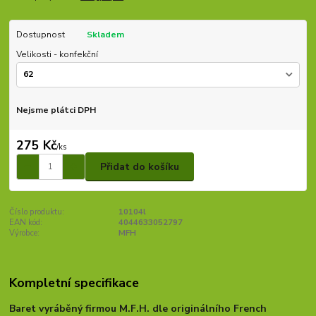
Dostupnost
Skladem
Velikosti - konfekční
Nejsme plátci DPH
275 Kč
/
ks
Přidat do košíku
Číslo produktu:
10104l
EAN kód:
4044633052797
Výrobce:
MFH
Kompletní specifikace
Baret vyráběný firmou M.F.H. dle originálního French