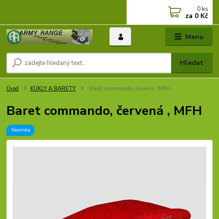
0
ks
za
0 Kč
Menu
Hledat
Úvod
KUKLY A BARETY
Baret commando, červená , MFH
Baret commando, červená , MFH
Novinka