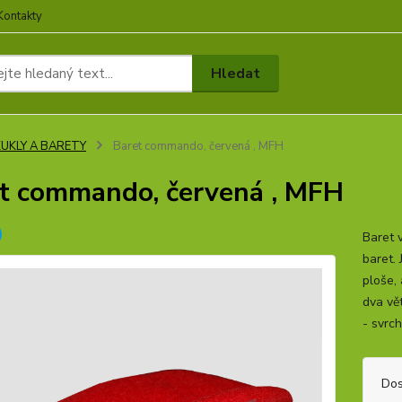
Kontakty
Hledat
KUKLY A BARETY
Baret commando, červená , MFH
t commando, červená , MFH
Baret 
baret. 
ploše, 
dva vě
- svrc
Dos