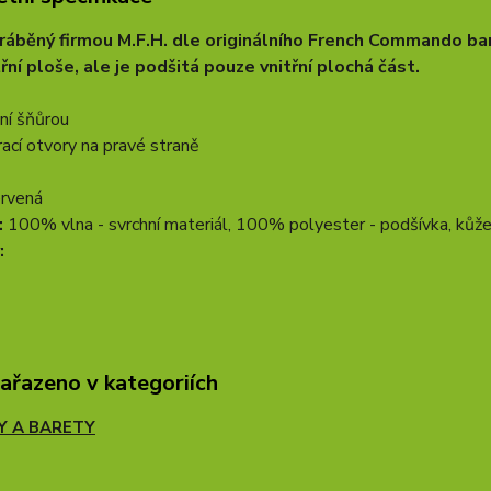
ráběný firmou M.F.H. dle originálního French Commando bar
třní ploše, ale je podšitá pouze vnitřní plochá část.
ní šňůrou
rací otvory na pravé straně
ervená
:
100% vlna - svrchní materiál, 100% polyester - podšívka, kůže
:
zařazeno v kategoriích
Y A BARETY