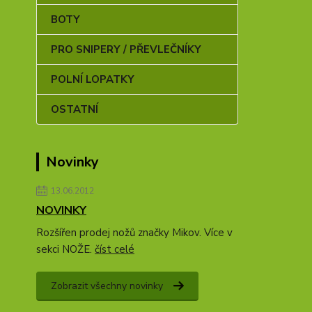
BOTY
PRO SNIPERY / PŘEVLEČNÍKY
POLNÍ LOPATKY
OSTATNÍ
Novinky
13.06.2012
NOVINKY
Rozšířen prodej nožů značky Mikov. Více v
sekci NOŽE.
číst celé
Zobrazit všechny novinky