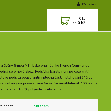
Přihlášení
0
ks
za
0 Kč
vyráběný firmou M.F.H. dle originálního French Commando
Jedná se o nové zboží. Podšívka baretu není po celé vnitřní
ale je podšitá pouze vnitřní plochá část. - stahování šňůrou -
trací otvory na pravé straněBarva: červenáMateriál: 100% vlna
hní materiál, 100% polyeste...
celý popis
tupnost
Skladem