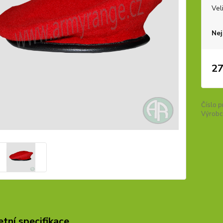
Vel
Nej
27
Číslo p
Výrobc
tní specifikace