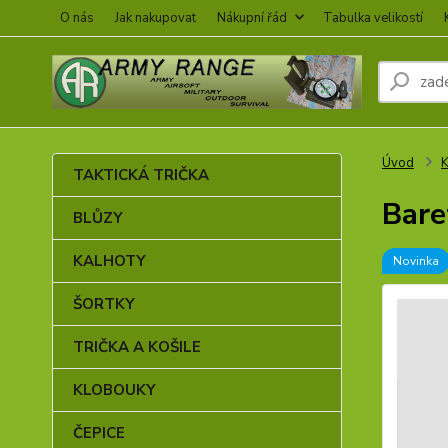
O nás
Jak nakupovat
Nákupní řád
Tabulka velikostí
Úvod
TAKTICKÁ TRIČKA
Bare
BLŮZY
KALHOTY
Novinka
ŠORTKY
TRIČKA A KOŠILE
KLOBOUKY
ČEPICE