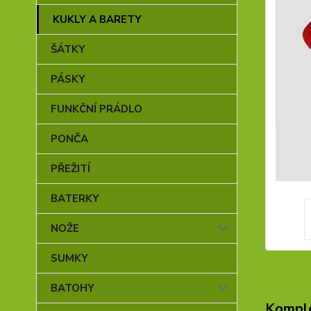
KUKLY A BARETY
ŠÁTKY
PÁSKY
FUNKČNÍ PRÁDLO
PONČA
PŘEŽITÍ
BATERKY
NOŽE
SUMKY
BATOHY
Komple