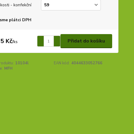
ikosti - konfekční
sme plátci DPH
5 Kč
Přidat do košíku
/
ks
roduktu:
10104l
EAN kód:
4044633052766
e:
MFH