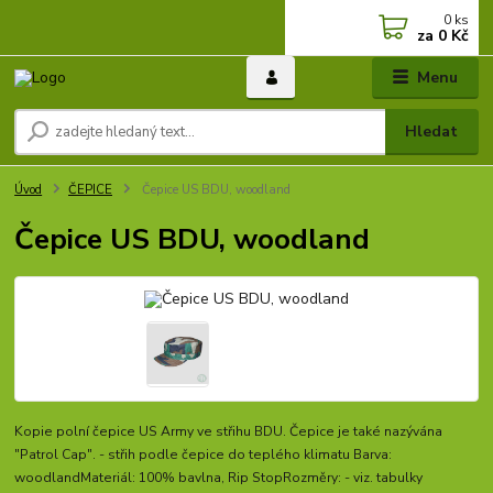
0
ks
za
0 Kč
Menu
Hledat
Úvod
ČEPICE
Čepice US BDU, woodland
Čepice US BDU, woodland
Kopie polní čepice US Army ve střihu BDU. Čepice je také nazývána
"Patrol Cap". - střih podle čepice do teplého klimatu Barva:
woodlandMateriál: 100% bavlna, Rip StopRozměry: - viz. tabulky