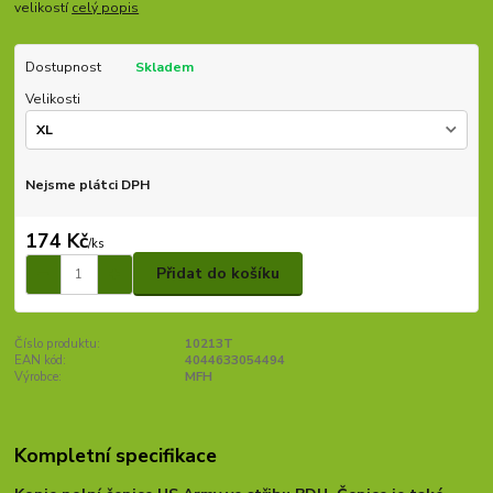
velikostí
celý popis
Dostupnost
Skladem
Velikosti
Nejsme plátci DPH
174 Kč
/
ks
Přidat do košíku
Číslo produktu:
10213T
EAN kód:
4044633054494
Výrobce:
MFH
Kompletní specifikace