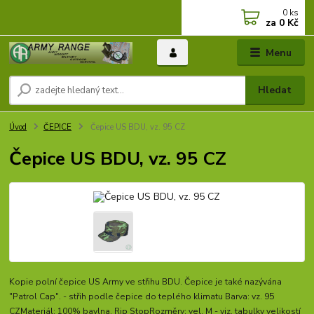
0
ks
za
0 Kč
Menu
Hledat
Úvod
ČEPICE
Čepice US BDU, vz. 95 CZ
Čepice US BDU, vz. 95 CZ
Kopie polní čepice US Army ve střihu BDU. Čepice je také nazývána
"Patrol Cap". - střih podle čepice do teplého klimatu Barva: vz. 95
CZMateriál: 100% bavlna, Rip StopRozměry: vel. M - viz. tabulky velikostí