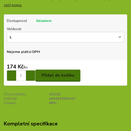
celý popis
Dostupnost
Skladem
Velikosti
Nejsme plátci DPH
174 Kč
/
ks
Přidat do košíku
Číslo produktu:
10213J
EAN kód:
4044633081407
Výrobce:
MFH
Kompletní specifikace