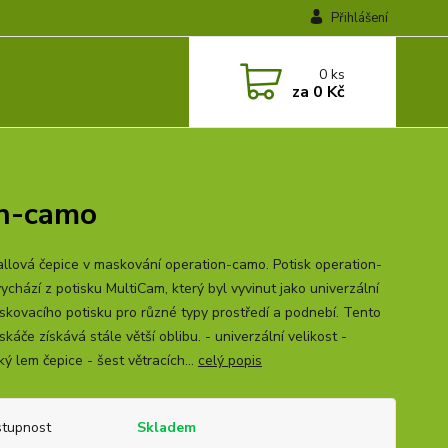
Přihlášení
0
ks
za
0 Kč
on-camo
llová čepice v maskování operation-camo. Potisk operation-
ychází z potisku MultiCam, který byl vyvinut jako univerzální
skovacího potisku pro různé typy prostředí a podnebí. Tento
káče získává stále větší oblibu. - univerzální velikost -
ký lem čepice - šest větracích...
celý popis
tupnost
Skladem