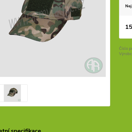
Nej
15
Číslo p
Výrobc
tní specifikace