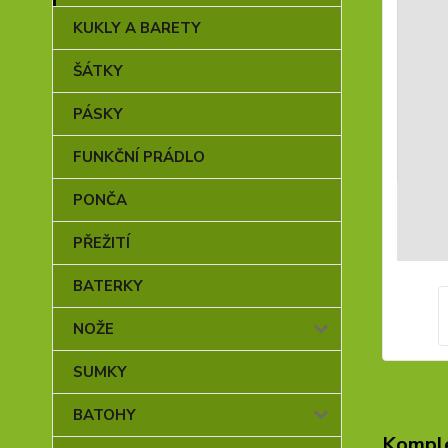
KUKLY A BARETY
ŠÁTKY
PÁSKY
FUNKČNÍ PRÁDLO
PONČA
PŘEŽITÍ
BATERKY
NOŽE
SUMKY
BATOHY
Komple