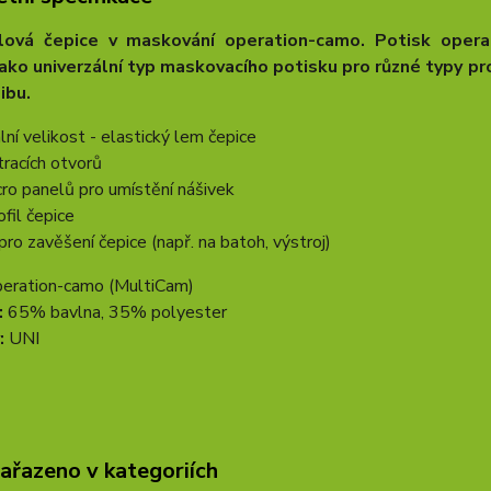
lová čepice v maskování operation-camo.
Potisk opera
jako univerzální typ maskovacího potisku pro různé typy p
ibu.
ální velikost - elastický lem čepice
tracích otvorů
cro panelů pro umístění nášivek
ofil čepice
pro zavěšení čepice (např. na batoh, výstroj)
peration-camo (MultiCam)
:
65% bavlna, 35% polyester
:
UNI
zařazeno v kategoriích