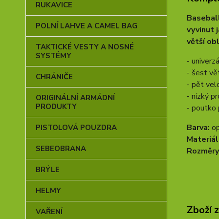
RUKAVICE
Basebal
POLNÍ LAHVE A CAMEL BAG
vyvinut 
větší obl
TAKTICKÉ VESTY A NOSNÉ
SYSTÉMY
- univerz
- šest vě
CHRÁNIČE
- pět vel
- nízký pr
ORIGINÁLNÍ ARMÁDNÍ
PRODUKTY
- poutko 
Barva:
o
PISTOLOVÁ POUZDRA
Materiál
SEBEOBRANA
Rozměry
BRÝLE
HELMY
Zboží 
VAŘENÍ