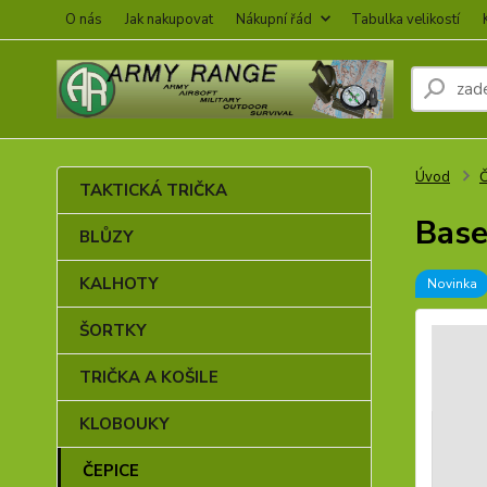
O nás
Jak nakupovat
Nákupní řád
Tabulka velikostí
Úvod
TAKTICKÁ TRIČKA
Base
BLŮZY
KALHOTY
Novinka
ŠORTKY
TRIČKA A KOŠILE
KLOBOUKY
ČEPICE