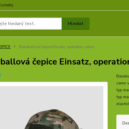
Kontakty
Hledat
ČEPICE
Baseballová čepice Einsatz, operation-camo
ballová čepice Einsatz, operati
Baseba
camo v
typ ma
typ mas
elastic
Dos