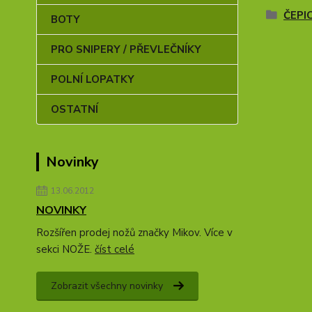
ČEPI
BOTY
PRO SNIPERY / PŘEVLEČNÍKY
POLNÍ LOPATKY
OSTATNÍ
Novinky
13.06.2012
NOVINKY
Rozšířen prodej nožů značky Mikov. Více v
sekci NOŽE.
číst celé
Zobrazit všechny novinky