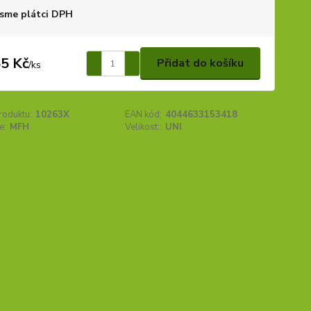
sme plátci DPH
5 Kč
Přidat do košíku
/
ks
roduktu:
10263X
EAN kód:
4044633153418
e:
MFH
Velikost::
UNI