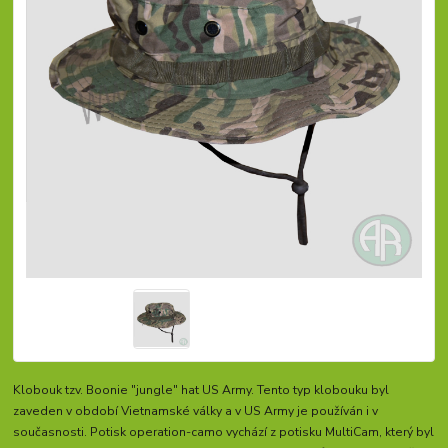
Klobouk tzv. Boonie "jungle" hat US Army. Tento typ klobouku byl
zaveden v období Vietnamské války a v US Army je používán i v
současnosti. Potisk operation-camo vychází z potisku MultiCam, který byl