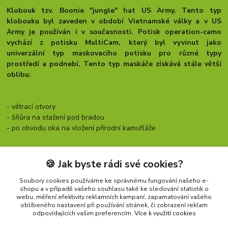
Klobouk tzv. Boonie "jungle" hat US Army. Tento typ
klobouku byl zaveden v období Vietnamské války a v US
Army je používán i v současnosti.
Potisk operation-camo
vychází z potisku MultiCam, který byl vyvinut jako
univerzální typ maskovacího potisku pro různé typy
prostředí a podnebí. Tento typ maskáče získává stále větší
oblibu.
- větrací otvory
- šňůra na stažení pod bradou
- po obvodu oka na vložení přírodní kamufláže
Barva:
operation camo (MultiCam)
Materiál:
100% bavlna
🍪 Jak byste rádi své cookies?
Rozměry:
-
viz. tabulky velikostí
Soubory cookies používáme ke správnému fungování našeho e-
shopu a v případě vašeho souhlasu také ke sledování statistik o
webu, měření efektivity reklamních kampaní, zapamatování vašeho
oblíbeného nastavení při používání stránek, či zobrazení reklam
Zboží zařazeno v kategoriích
odpovídajících vašim preferencím.
Více k využití cookies
KLOBOUKY