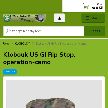
0
ks
za
0 Kč
Menu
Hledat
Úvod
KLOBOUKY
Klobouk US GI Rip Stop, operation-camo
Klobouk US GI Rip Stop,
operation-camo
Novinka