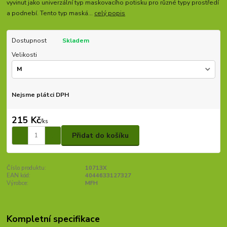
vyvinut jako univerzální typ maskovacího potisku pro různé typy prostředí
a podnebí. Tento typ maská...
celý popis
Dostupnost
Skladem
Velikosti
Nejsme plátci DPH
215 Kč
/
ks
Přidat do košíku
Číslo produktu:
10713X
EAN kód:
4044633127327
Výrobce:
MFH
Kompletní specifikace