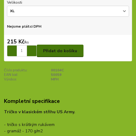
Velikosti
Nejsme plátci DPH
215 Kč
/
ks
Přidat do košíku
Číslo produktu:
00104C
EAN kód:
50059
Výrobce:
MFH
Kompletní specifikace
Tričko v klasickém střihu US Army.
- tričko s krátkým rukávem
- gramáž - 170 g/m2