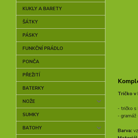
KUKLY A BARETY
ŠÁTKY
PÁSKY
FUNKČNÍ PRÁDLO
PONČA
PŘEŽITÍ
Komple
BATERKY
Tričko v
NOŽE
- tričko 
SUMKY
- gramáž
BATOHY
Barva:
vz