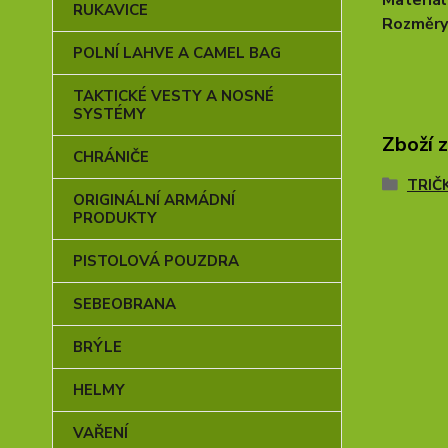
Materiál
RUKAVICE
Rozměry
POLNÍ LAHVE A CAMEL BAG
TAKTICKÉ VESTY A NOSNÉ
SYSTÉMY
Zboží 
CHRÁNIČE
TRIČ
ORIGINÁLNÍ ARMÁDNÍ
PRODUKTY
PISTOLOVÁ POUZDRA
SEBEOBRANA
BRÝLE
HELMY
VAŘENÍ