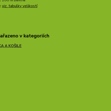
:
100% bavlna
:
viz. tabulky velikostí
zařazeno v kategoriích
KA A KOŠILE