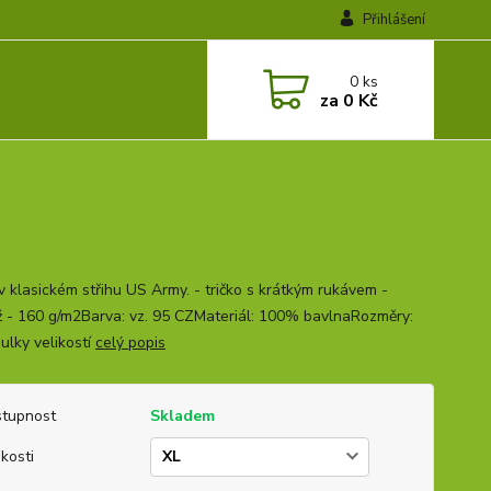
Přihlášení
0
ks
za
0 Kč
 v klasickém střihu US Army. - tričko s krátkým rukávem -
 - 160 g/m2Barva: vz. 95 CZMateriál: 100% bavlnaRozměry:
bulky velikostí
celý popis
tupnost
Skladem
ikosti