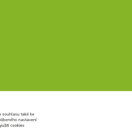
 souhlasu také ke
blíbeného nastavení
yužití cookies