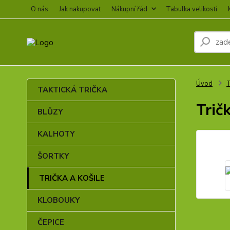
O nás
Jak nakupovat
Nákupní řád
Tabulka velikostí
Úvod
TAKTICKÁ TRIČKA
Trič
BLŮZY
KALHOTY
ŠORTKY
TRIČKA A KOŠILE
KLOBOUKY
ČEPICE