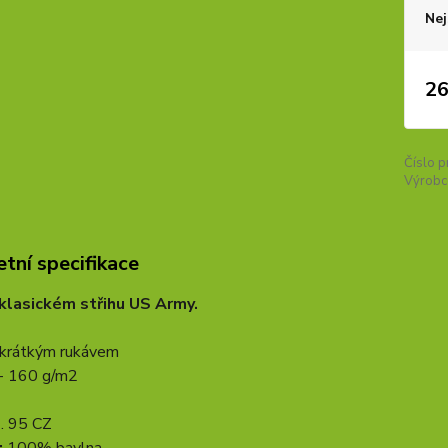
Nej
26
Číslo p
Výrobc
tní specifikace
 klasickém střihu US Army.
s krátkým rukávem
 - 160 g/m2
. 95 CZ