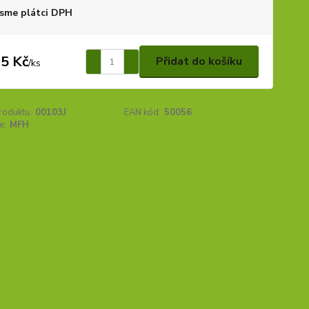
sme plátci DPH
5 Kč
Přidat do košíku
/
ks
roduktu:
00103J
EAN kód:
50056
e:
MFH