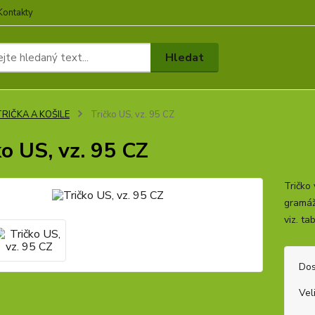
Kontakty
Hledat
TRIČKA A KOŠILE
Tričko US, vz. 95 CZ
ko US, vz. 95 CZ
Tričko
gramáž
viz. ta
Dos
Vel