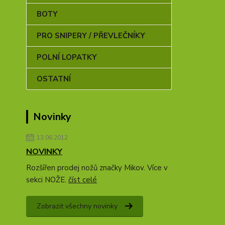
BOTY
PRO SNIPERY / PŘEVLEČNÍKY
POLNÍ LOPATKY
OSTATNÍ
Novinky
13.06.2012
NOVINKY
Rozšířen prodej nožů značky Mikov. Více v
sekci NOŽE.
číst celé
Zobrazit všechny novinky