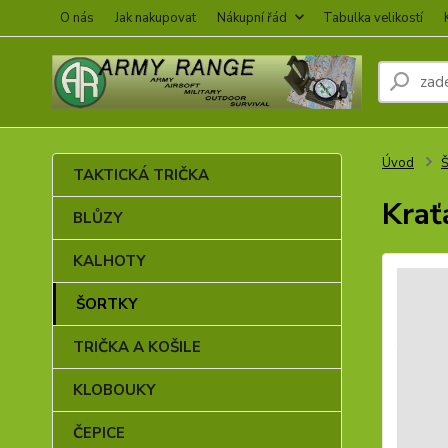
O nás
Jak nakupovat
Nákupní řád
Tabulka velikostí
Úvod
TAKTICKÁ TRIČKA
Krať
BLŮZY
KALHOTY
ŠORTKY
TRIČKA A KOŠILE
KLOBOUKY
ČEPICE