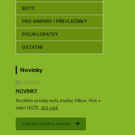
BOTY
PRO SNIPERY / PŘEVLEČNÍKY
POLNÍ LOPATKY
OSTATNÍ
Novinky
13.06.2012
NOVINKY
Rozšířen prodej nožů značky Mikov. Více v
sekci NOŽE.
číst celé
Zobrazit všechny novinky