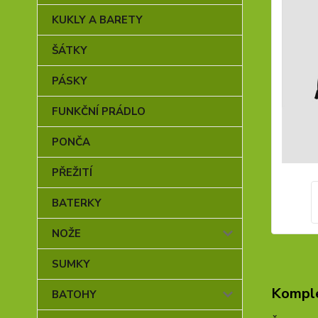
KUKLY A BARETY
ŠÁTKY
PÁSKY
FUNKČNÍ PRÁDLO
PONČA
PŘEŽITÍ
BATERKY
NOŽE
SUMKY
Komple
BATOHY