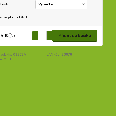
ikosti
sme plátci DPH
6 Kč
Přidat do košíku
/
ks
roduktu:
01502A
EAN kód:
50076
e:
MFH