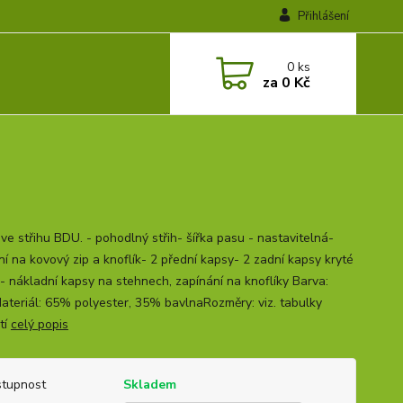
Přihlášení
0
ks
za
0 Kč
ve střihu BDU. - pohodlný střih- šířka pasu - nastavitelná-
ní na kovový zip a knoflík- 2 přední kapsy- 2 zadní kapsy kryté
- nákladní kapsy na stehnech, zapínání na knoflíky Barva:
ateriál: 65% polyester, 35% bavlnaRozměry: viz. tabulky
tí
celý popis
tupnost
Skladem