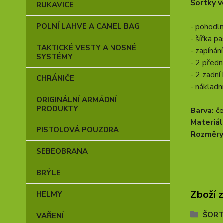
Šortky v
RUKAVICE
- pohodln
POLNÍ LAHVE A CAMEL BAG
- šířka p
TAKTICKÉ VESTY A NOSNÉ
- zapínán
SYSTÉMY
- 2 předn
- 2 zadní
CHRÁNIČE
- nákladn
ORIGINÁLNÍ ARMÁDNÍ
PRODUKTY
Barva:
če
Materiál
PISTOLOVÁ POUZDRA
Rozměry
SEBEOBRANA
BRÝLE
Zboží 
HELMY
ŠOR
VAŘENÍ