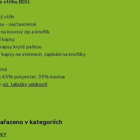
e střihu BDU.
ý střih
asu - nastavitelná
í na kovový zip a knoflík
í kapsy
 kapsy kryté patkou
í kapsy na stehnech, zapínání na knoflíky
rná
:
65% polyester, 35% bavlna
:
viz. tabulky velikostí
zařazeno v kategoriích
TKY