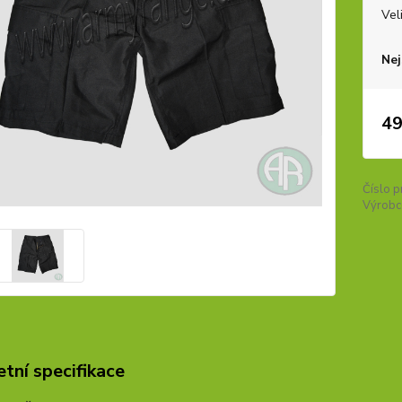
Vel
Nej
49
Číslo p
Výrobc
tní specifikace