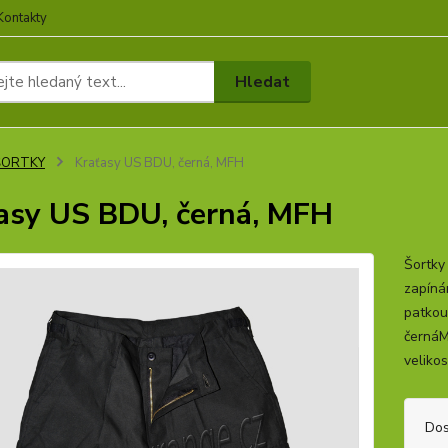
Kontakty
Hledat
ŠORTKY
Kraťasy US BDU, černá, MFH
asy US BDU, černá, MFH
Šortky 
zapíná
patkou
černáM
velikos
Dos