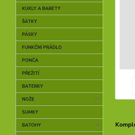
KUKLY A BARETY
ŠÁTKY
PÁSKY
FUNKČNÍ PRÁDLO
PONČA
PŘEŽITÍ
BATERKY
NOŽE
SUMKY
Komple
BATOHY