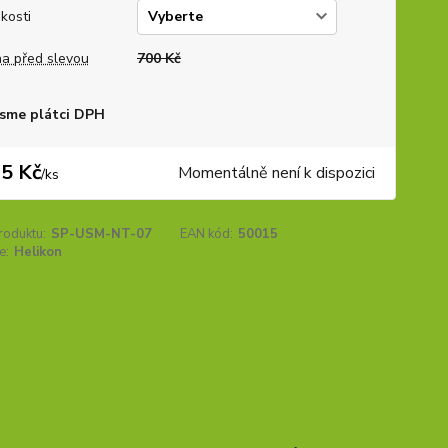
ikosti
a před slevou
700 Kč
sme plátci DPH
5 Kč
Momentálně není k dispozici
/
ks
roduktu:
SP-USM-NT-07
EAN kód:
50015
e:
Helikon