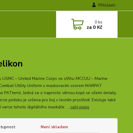
Přihlášení
0
ks
za
0 Kč
elikon
y USMC – United Marine Corps ve střihu MCCUU – Marine
Combat Utility Uniform s maskovacím vzorem MARPAT
e PATtern). Jedná se o naprosto věrnou kopii se všemi detaily.
rze potisku je určena pro boj v lesním prostředí. Existuje také
 verze tohoto digitálního maskáče. ...
celý popis
tupnost
Není skladem