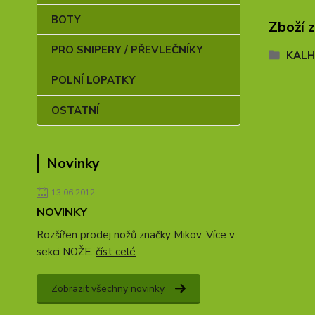
BOTY
Zboží 
PRO SNIPERY / PŘEVLEČNÍKY
KAL
POLNÍ LOPATKY
OSTATNÍ
Novinky
13.06.2012
NOVINKY
Rozšířen prodej nožů značky Mikov. Více v
sekci NOŽE.
číst celé
Zobrazit všechny novinky