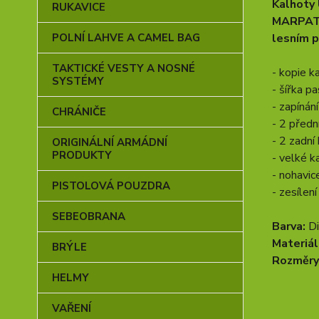
Kalhoty 
RUKAVICE
MARPAT (
lesním p
POLNÍ LAHVE A CAMEL BAG
TAKTICKÉ VESTY A NOSNÉ
- kopie 
SYSTÉMY
- šířka p
- zapínání
CHRÁNIČE
- 2 předn
- 2 zadní
ORIGINÁLNÍ ARMÁDNÍ
PRODUKTY
- velké k
- nohavic
PISTOLOVÁ POUZDRA
- zesílen
SEBEOBRANA
Barva:
D
Materiál
BRÝLE
Rozměry
HELMY
VAŘENÍ