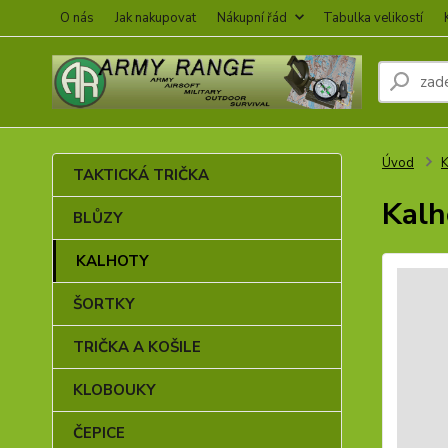
O nás
Jak nakupovat
Nákupní řád
Tabulka velikostí
Úvod
TAKTICKÁ TRIČKA
Kalh
BLŮZY
KALHOTY
ŠORTKY
TRIČKA A KOŠILE
KLOBOUKY
ČEPICE