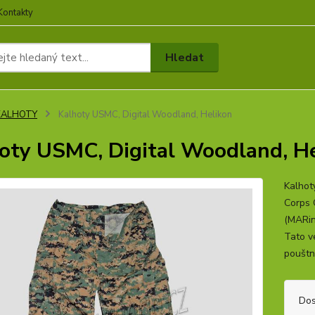
Kontakty
Hledat
KALHOTY
Kalhoty USMC, Digital Woodland, Helikon
oty USMC, Digital Woodland, H
Kalhot
Corps 
(MARin
Tato ve
pouštní
Dos