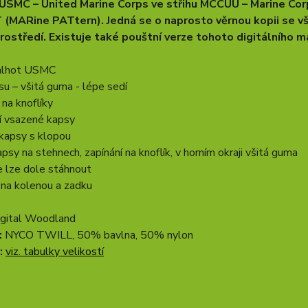
USMC – United Marine Corps ve střihu MCCUU – Marine Co
MARine PATtern). Jedná se o naprosto věrnou kopii se všem
rostředí. Existuje také pouštní verze tohoto digitálního 
kalhot USMC
asu – všitá guma - lépe sedí
 na knoflíky
í vsazené kapsy
 kapsy s klopou
apsy na stehnech, zapínání na knoflík, v horním okraji všitá guma
e lze dole stáhnout
í na kolenou a zadku
igital Woodland
:
NYCO TWILL, 50% bavlna, 50% nylon
:
viz. tabulky velikostí