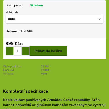
Dostupnost
Skladem
Velikosti
Nejsme plátci DPH
999 Kč
/
ks
Přidat do košíku
Číslo produktu:
01204
EAN kód:
80001
Výrobce:
MFH
Kompletní specifikace
Kopie kalhot používaných Armádou České republiky. Střih
kalhot odpovídá originálním kalhotám zavedeným ve výstroji