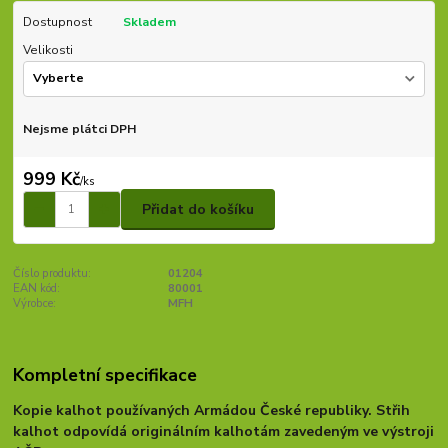
Dostupnost
Skladem
Velikosti
Nejsme plátci DPH
999 Kč
/
ks
Přidat do košíku
Číslo produktu:
01204
EAN kód:
80001
Výrobce:
MFH
Kompletní specifikace
Kopie kalhot používaných Armádou České republiky. Střih
kalhot odpovídá originálním kalhotám zavedeným ve výstroji