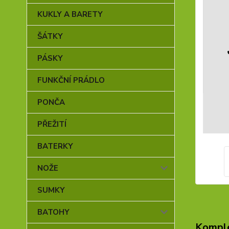
KUKLY A BARETY
ŠÁTKY
PÁSKY
FUNKČNÍ PRÁDLO
PONČA
PŘEŽITÍ
BATERKY
NOŽE
SUMKY
BATOHY
Komple