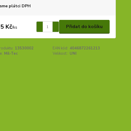
sme plátci DPH
5 Kč
Přidat do košíku
/
ks
roduktu:
13530002
EAN kód:
4046872261213
e:
Mil-Tec
Velikost::
UNI