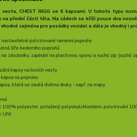
á vesta, CHEST RIGG se 6 kapsami. U tohoto typu nosn
 na přední části těla. Na zádech se kříží pouze dva nosn
e vhodné zejména pro posádky vozidel a dále je vhodný i pr
ě nastavitelné polstrované ramenní popruhy
telná šíře bederního popruhů
 na zásobníky, zapínání na plastovou sponu a suchý zip (suchý z
rzální kapsy na bocích vesty
 kapsa na popruhu
 kapsa, která se zavírá dvěma druky - např. na mapy
rná
:
100% polyester, potažený polyvinylchloridem, polstrování 10
:
UNI