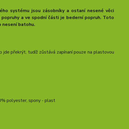
ého systému jsou zásobníky a ostaní nesené věci
é popruhy a ve spodní části je bederní popruh. Toto
o nesení batohu.
ip jde překrýt, tudíž zůstává zapínaní pouze na plastovou
0% polyester, spony - plast