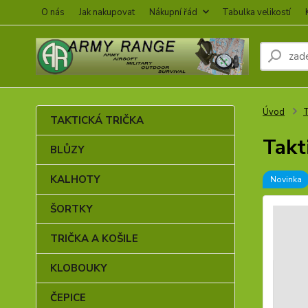
O nás
Jak nakupovat
Nákupní řád
Tabulka velikostí
Úvod
TAKTICKÁ TRIČKA
Takt
BLŮZY
KALHOTY
Novinka
ŠORTKY
TRIČKA A KOŠILE
KLOBOUKY
ČEPICE