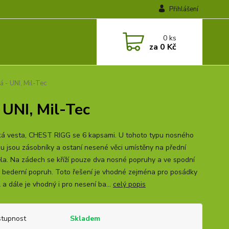
Přihlášení
0
ks
za
0 Kč
 - UNI, Mil-Tec
 UNI, Mil-Tec
ká vesta, CHEST RIGG se 6 kapsami. U tohoto typu nosného
u jsou zásobníky a ostaní nesené věci umístěny na přední
těla. Na zádech se kříží pouze dva nosné popruhy a ve spodní
je bederní popruh. Toto řešení je vhodné zejména pro posádky
 a dále je vhodný i pro nesení ba...
celý popis
tupnost
Skladem