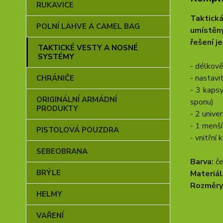
RUKAVICE
Taktick
POLNÍ LAHVE A CAMEL BAG
umístěny
řešení j
TAKTICKÉ VESTY A NOSNÉ
SYSTÉMY
- délkov
- nastavi
CHRÁNIČE
- 3 kapsy
ORIGINÁLNÍ ARMÁDNÍ
sponu)
PRODUKTY
- 2 unive
- 1 menší
PISTOLOVÁ POUZDRA
- vnitřní
SEBEOBRANA
Barva:
če
BRÝLE
Materiál
Rozměry
HELMY
VAŘENÍ