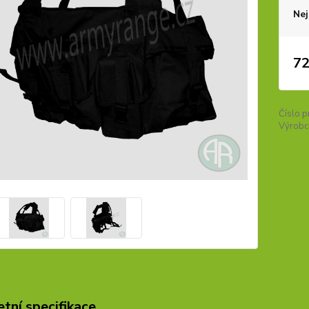
Nej
72
Číslo p
Výrobc
tní specifikace