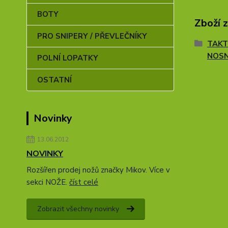
BOTY
Zboží 
PRO SNIPERY / PŘEVLEČNÍKY
TAKT
NOSN
POLNÍ LOPATKY
OSTATNÍ
Novinky
13.06.2012
NOVINKY
Rozšířen prodej nožů značky Mikov. Více v
sekci NOŽE.
číst celé
Zobrazit všechny novinky