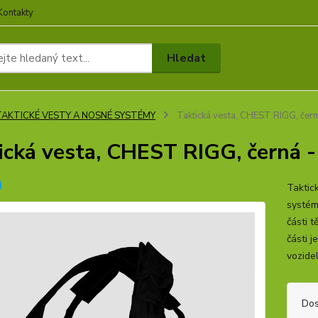
Kontakty
Hledat
TAKTICKÉ VESTY A NOSNÉ SYSTÉMY
Taktická vesta, CHEST RIGG, černá
ická vesta, CHEST RIGG, černá -
Taktic
systém
části 
části 
vozidel
Dos