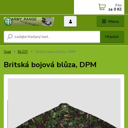
0
ks
za
0 Kč
Menu
Hledat
Úvod
BLŮZY
Britská bojová blůza, DPM
Britská bojová blůza, DPM