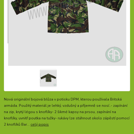
Nová originální bojová blůza v potisku DPM, kterou používala Britská
armáda. Použitý materiál je lehký, vzdušný a příjemně se nosí..- zapínání
na zip, krytý légou s knoflíky- 2 šikmé kapsy na prsou, zapínání na
knoflíky, uvnitř poutka na tužky- rukávy lze stáhnout okolo zápěstí pomocí
2 knoflíků Bar...
celý popis