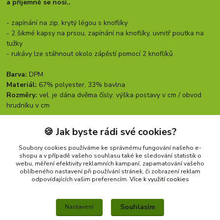
a příjemně se nosí..
- zapínání na zip, krytý légou s knoflíky
- 2 šikmé kapsy na prsou, zapínání na knoflíky, uvnitř poutka na
tužky
- rukávy lze stáhnout okolo zápěstí pomocí 2 knoflíků
Barva:
DPM
Materiál:
67% polyester, 33% bavlna
Rozměry:
vel. je dána dvěma čísly: výška postavy v cm / obvod
hrudníku v cm
🍪 Jak byste rádi své cookies?
Soubory cookies používáme ke správnému fungování našeho e-
shopu a v případě vašeho souhlasu také ke sledování statistik o
Zboží zařazeno v kategoriích
webu, měření efektivity reklamních kampaní, zapamatování vašeho
oblíbeného nastavení při používání stránek, či zobrazení reklam
BLŮZY
odpovídajících vašim preferencím.
Více k využití cookies
ORIGINÁLNÍ ARMÁDNÍ PRODUKTY
Souhlasím
Nastavení