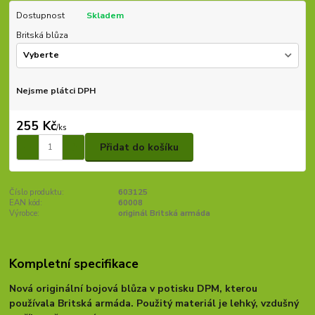
Dostupnost
Skladem
Britská blůza
Nejsme plátci DPH
255 Kč
/
ks
Přidat do košíku
Číslo produktu:
603125
EAN kód:
60008
Výrobce:
originál Britská armáda
Kompletní specifikace
Nová originální bojová blůza v potisku DPM, kterou
používala Britská armáda. Použitý materiál je lehký, vzdušný