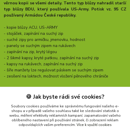
věrnou kopii se všemi detaily. Tento typ blůzy nahradil starší
typ blůzy BDU, který používala US-Army.
Potisk vz. 95 CZ
používaný Armádou České republiky.
- kopie blůzy ACU, US-ARMY
- stojáček, zapínání na suchý zip
- suché zipy pro armičku, jmenovku, hodnost
- panely se suchým zipem na rukávech
- zapínání na zip, krytý légou
- 2 šikmé kapsy, kryté patkou, zapínání na suchý zip
- kapsy na rukávech, zapínání na suchý zip
- šíře manžety lze regulovat páskem se suchým zipem
- zesílení na loktech, možnost vložení pěnového chrániče
Barva:
vz. 95
Materiál:
100% bavlna, Rip Stop
🍪 Jak byste rádi své cookies?
Rozměry:
viz. tabulky velikostí
Soubory cookies používáme ke správnému fungování našeho e-
shopu a v případě vašeho souhlasu také ke sledování statistik o
webu, měření efektivity reklamních kampaní, zapamatování vašeho
oblíbeného nastavení při používání stránek, či zobrazení reklam
Zboží zařazeno v kategoriích
odpovídajících vašim preferencím.
Více k využití cookies