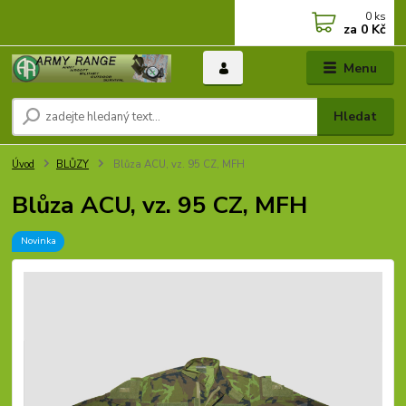
0
ks
za
0 Kč
Menu
Hledat
Úvod
BLŮZY
Blůza ACU, vz. 95 CZ, MFH
Blůza ACU, vz. 95 CZ, MFH
Novinka