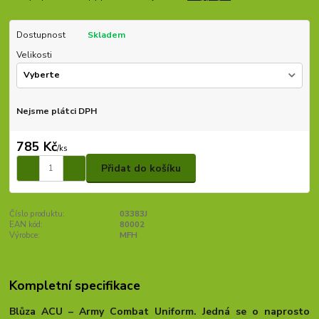
Dostupnost
Skladem
Velikosti
Nejsme plátci DPH
785 Kč
/
ks
Přidat do košíku
Číslo produktu:
03383J
EAN kód:
80002
Výrobce:
MFH
Kompletní specifikace
Blůza ACU – Army Combat Uniform. Jedná se o naprosto