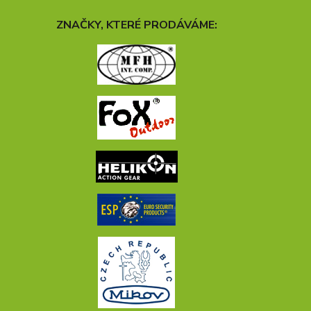
ZNAČKY, KTERÉ PRODÁVÁME: