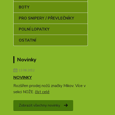
BOTY
PRO SNIPERY / PŘEVLEČNÍKY
POLNÍ LOPATKY
OSTATNÍ
Novinky
13.06.2012
NOVINKY
Rozšířen prodej nožů značky Mikov. Více v
sekci NOŽE.
číst celé
Zobrazit všechny novinky