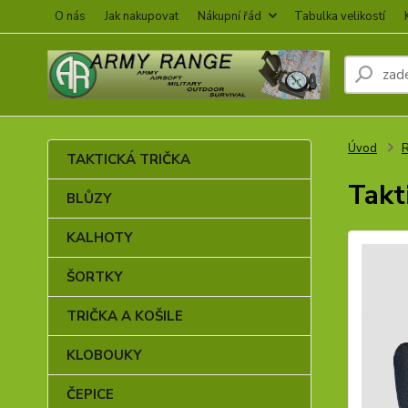
O nás
Jak nakupovat
Nákupní řád
Tabulka velikostí
Úvod
TAKTICKÁ TRIČKA
Takt
BLŮZY
KALHOTY
ŠORTKY
TRIČKA A KOŠILE
KLOBOUKY
ČEPICE