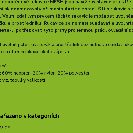
 neoprénové rukavice MESH jsou navrženy hlavně pro střel
nijak neomezovaly při manipulaci se zbraní. Střih rukavic 
e. Velmi zdařilým prvkem těchto rukavic je možnost uvolnění
ku a prostředníku. Rukavice se nemusí sundávat a uvolníte 
dete-li potřebovat tyto prsty pro jemnou práci, ovládání s
 uvolnit palec, ukazovák a prostředník bez nutnosti sundat ruka
ip na utažení rukavic okolo zápěstí
rná
:
60% neoprén, 20% nylon, 20% polyester
:
viz. tabulky velikostí
zařazeno v kategoriích
VICE