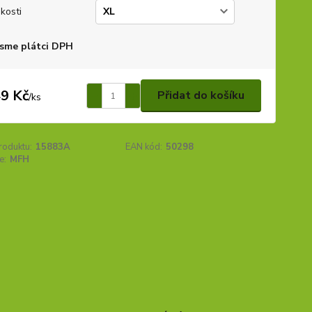
ikosti
sme plátci DPH
9 Kč
Přidat do košíku
/
ks
roduktu:
15883A
EAN kód:
50298
e:
MFH