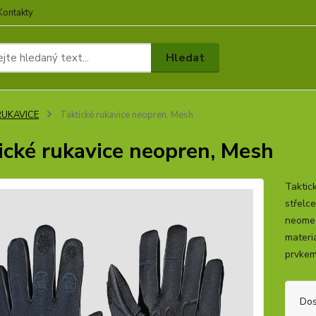
Kontakty
Hledat
RUKAVICE
Taktické rukavice neopren, Mesh
ické rukavice neopren, Mesh
Taktic
střelc
neomez
materi
prvkem 
Dos