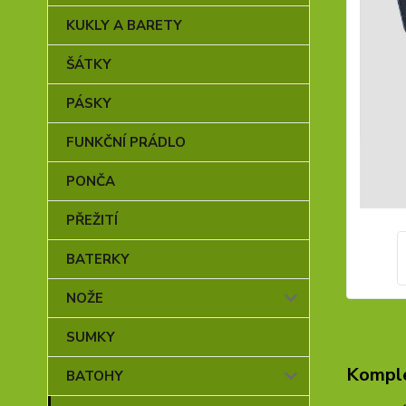
KUKLY A BARETY
ŠÁTKY
PÁSKY
FUNKČNÍ PRÁDLO
PONČA
PŘEŽITÍ
BATERKY
NOŽE
SUMKY
Komple
BATOHY