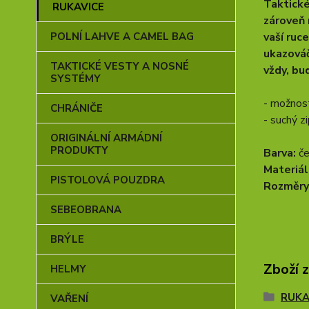
Taktické
RUKAVICE
zároveň 
vaší ruc
POLNÍ LAHVE A CAMEL BAG
ukazováč
TAKTICKÉ VESTY A NOSNÉ
vždy, bu
SYSTÉMY
- možnost
CHRÁNIČE
- suchý z
ORIGINÁLNÍ ARMÁDNÍ
PRODUKTY
Barva:
če
Materiál
PISTOLOVÁ POUZDRA
Rozměry
SEBEOBRANA
BRÝLE
Zboží 
HELMY
RUKA
VAŘENÍ