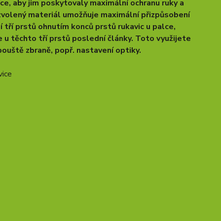
ce, aby jim poskytovaly maximální ochranu ruky a
a zvolený materiál umožňuje maximální přizpůsobení
 tří prstů ohnutím konců prstů rukavic u palce,
u těchto tří prstů poslední články. Toto využijete
pouště zbraně, popř. nastavení optiky.
vice