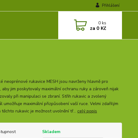
Přihlášení
0
ks
za
0 Kč
ké neoprénové rukavice MESH jsou navrženy hlavně pro
e, aby jim poskytovaly maximální ochranu ruky a zároveň nijak
ovaly při manipulaci se zbraní. Střih rukavic a zvolený
ál umožňuje maximální přizpůsobení vaší ruce. Velmi zdařilým
těchto rukavic je možnost uvolnění tř...
celý popis
tupnost
Skladem