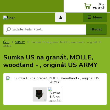
0
ks
za
0 Kč
Menu
Hledat
Úvod
SUMKY
Sumka US na granát, MOLLE, woodland - , originál US
ARMY
Sumka US na granát, MOLLE,
woodland - , originál US ARMY