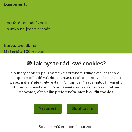
Equipment.
- použité armádní zboží
- sumka na jeden granát
Barva:
woodland
Materiál:
100% nylon
Rozměry:
šíře: 7 cm, tloušťka: 4,5 cm, výška: 9 cm,
🍪 Jak byste rádi své cookies?
Soubory cookies používáme ke správnému fungování našeho e-
shopu a v případě vašeho souhlasu také ke sledování statistik o
Zboží zařazeno v kategoriích
webu, měření efektivity reklamních kampaní, zapamatování vašeho
oblíbeného nastavení při používání stránek, či zobrazení reklam
SUMKY
odpovídajících vašim preferencím.
Více k využití cookies
ORIGINÁLNÍ ARMÁDNÍ PRODUKTY
Souhlasím
Nastavení
Souhlas můžete odmítnout
zde
.
Vytvořeno na
Eshop-rychle.cz