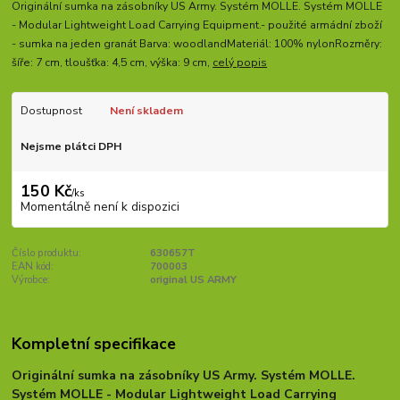
Originální sumka na zásobníky US Army. Systém MOLLE. Systém MOLLE
- Modular Lightweight Load Carrying Equipment.- použité armádní zboží
- sumka na jeden granát Barva: woodlandMateriál: 100% nylonRozměry:
šíře: 7 cm, tloušťka: 4,5 cm, výška: 9 cm,
celý popis
Dostupnost
Není skladem
Nejsme plátci DPH
150 Kč
/
ks
Momentálně není k dispozici
Číslo produktu:
630657T
EAN kód:
700003
Výrobce:
original US ARMY
Kompletní specifikace
Originální sumka na zásobníky US Army. Systém MOLLE.
Systém MOLLE - Modular Lightweight Load Carrying