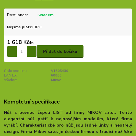
Dostupnost
Skladem
Nejsme plátci DPH
1 618 Kč
/
ks
Přidat do košíku
Číslo produktu:
V1505430
EAN kód:
60006
Výrobce:
Mikov
Kompletní specifikace
Nůž s pevnou čepelí LIST od firmy MIKOV s.r.o.. Tento
elegantní nůž patří k nejnovějším modelům, které firma
vyrábí. Charakteristické pro nůž jsou ladné linky a neotřelý
design. Firma Mikov s.r.o. je českou firmou s tradicí nožířské