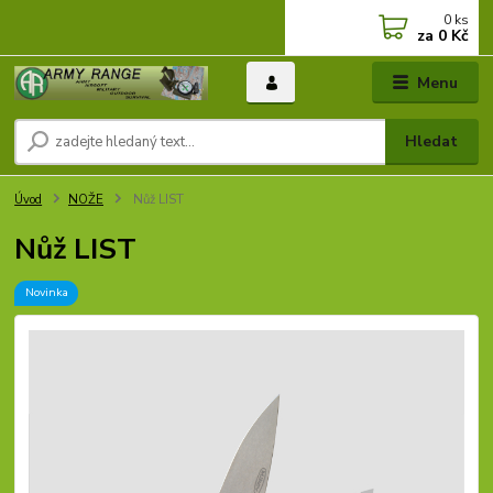
0
ks
za
0 Kč
Menu
Hledat
Úvod
NOŽE
Nůž LIST
Nůž LIST
Novinka