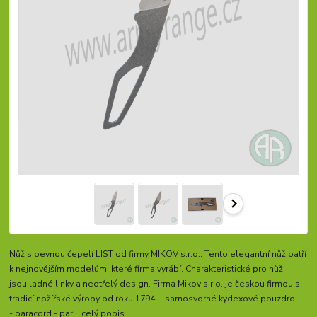
Nůž s pevnou čepelí LIST od firmy MIKOV s.r.o.. Tento elegantní nůž patří
k nejnovějším modelům, které firma vyrábí. Charakteristické pro nůž
jsou ladné linky a neotřelý design. Firma Mikov s.r.o. je českou firmou s
tradicí nožířské výroby od roku 1794. - samosvorné kydexové pouzdro
- paracord - par...
celý popis