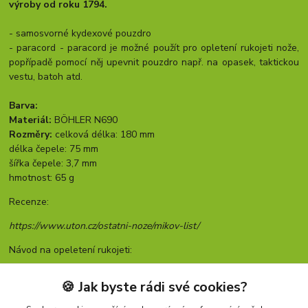
výroby od roku 1794.
- samosvorné kydexové pouzdro
- paracord - paracord je možné použít pro opletení rukojeti nože,
popřípadě pomocí něj upevnit pouzdro např. na opasek, taktickou
vestu, batoh atd.
Barva:
Materiál:
BÖHLER N690
Rozměry:
celková délka: 180 mm
délka čepele: 75 mm
šířka čepele: 3,7 mm
hmotnost: 65 g
Recenze:
https://www.uton.cz/ostatni-noze/mikov-list/
Návod na opeletení rukojeti:
https://www.facebook.com/video.php?v=10153129359639779
🍪 Jak byste rádi své cookies?