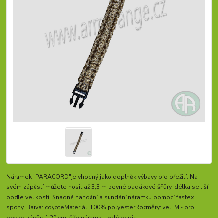
Náramek "PARACORD"je vhodný jako doplněk výbavy pro přežití. Na
svém zápěstí můžete nosit až 3,3 m pevné padákové šňůry, délka se liší
podle velikostí. Snadné nandání a sundání náramku pomocí fastex
spony. Barva: coyoteMateriál: 100% polyesterRozměry: vel. M - pro
obvod zápěstí: 20 cm, šíře náramk...
celý popis