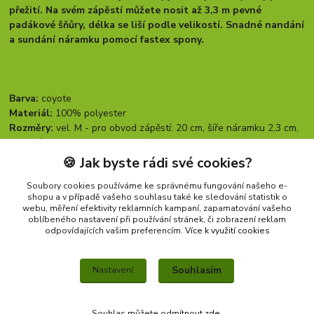
přežití. Na svém zápěstí můžete nosit až 3,3 m pevné
padákové šňůry, délka se liší podle velikostí. Snadné nandání
a sundání náramku pomocí fastex spony.
Barva:
coyote
Materiál:
100% polyester
Rozměry:
vel. M - pro obvod zápěstí: 20 cm, šíře náramku 2,3 cm,
max. délka provazu po rozpletení 3 m
vel. L - pro obvod zápěstí: 22 cm, šíře náramku 2,3 cm,
🍪 Jak byste rádi své cookies?
max. délka provazu po rozpletení 3,3 m
Soubory cookies používáme ke správnému fungování našeho e-
shopu a v případě vašeho souhlasu také ke sledování statistik o
webu, měření efektivity reklamních kampaní, zapamatování vašeho
oblíbeného nastavení při používání stránek, či zobrazení reklam
Zboží zařazeno v kategoriích
odpovídajících vašim preferencím.
Více k využití cookies
PŘEŽITÍ
Souhlasím
Nastavení
Souhlas můžete odmítnout
zde
.