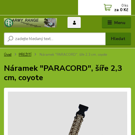
0
ks
za
0 Kč
Menu
Hledat
Úvod
PŘEŽITÍ
Náramek "PARACORD", šíře 2,3 cm, coyote
Náramek "PARACORD", šíře 2,3
cm, coyote