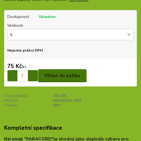
Dostupnost
Skladem
Velikosti
Nejsme plátci DPH
75 Kč
/
ks
Přidat do košíku
Číslo produktu:
28173R
EAN kód:
4044633117939
Výrobce:
MFH
Kompletní specifikace
Náramek "PARACORD"je vhodný jako doplněk výbavy pro