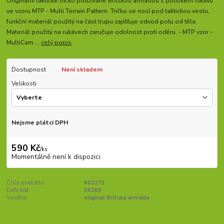
Originální taktické tričko používané Britskou armádou s potiskem rukávů
ve vzoru MTP - Multi Terrain Pattern. Tričko se nosí pod taktickou vestu,
funkční materiál použitý na část trupu zajišťuje odvod potu od těla.
Materiál použitý na rukávech zaručuje odolnost proti oděru. - MTP vzor -
MultiCam ...
celý popis
Dostupnost
Není skladem
Velikosti
Nejsme plátci DPH
590 Kč
/
ks
Momentálně není k dispozici
Číslo produktu:
602271
EAN kód:
50269
Výrobce:
originál Britská armáda