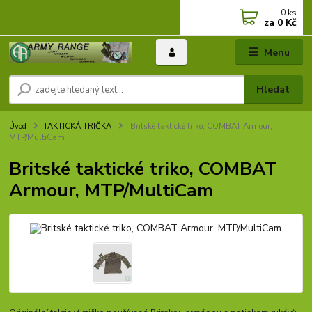
0
ks
za
0 Kč
Menu
Hledat
Úvod
TAKTICKÁ TRIČKA
Britské taktické triko, COMBAT Armour,
MTP/MultiCam
Britské taktické triko, COMBAT
Armour, MTP/MultiCam