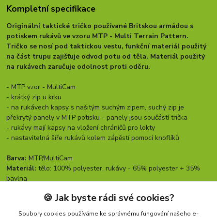
Kompletní specifikace
Originální taktické tričko používané Britskou armádou s
potiskem rukávů ve vzoru MTP - Multi Terrain Pattern.
Tričko se nosí pod taktickou vestu, funkční materiál použitý
na část trupu zajišťuje odvod potu od těla. Materiál použitý
na rukávech zaručuje odolnost proti oděru.
- MTP vzor - MultiCam
- krátký zip u krku
- na rukávech kapsy s našitým suchým zipem, suchý zip je
překrytý panely v MTP potisku - panely jsou součástí trička
- rukávy mají kapsy na vložení chráničů pro lokty
- nastavitelná šíře rukávů kolem zápěstí pomocí knoflíků
Barva:
MTP/MultiCam
Materiál:
tělo: 100% polyester, rukávy - 65% polyester + 35%
bavlna
Rozměry:
🍪 Jak byste rádi své cookies?
Soubory cookies používáme ke správnému fungování našeho e-